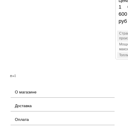
Цена
1 
600
руб
Стра
прои
Мощн
макс
Топл
п»ї
О магазине
Доставка
Оплата