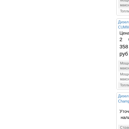
Мощн
макс
Топл
Дизел
CUMM
Цена
2 
358
руб
Мощн
макс
Мощн
макс
Топл
Дизел
Champ
Уточ
нал
Стра