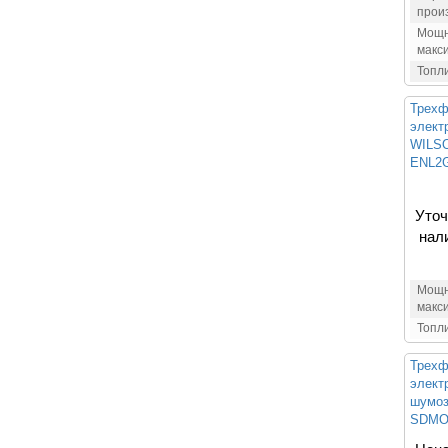
прои
Мощн
макс
Топл
Трехф
элект
WILSO
ENL2
Уточ
нал
Мощн
макс
Топл
Трехф
элект
шумоз
SDMO 