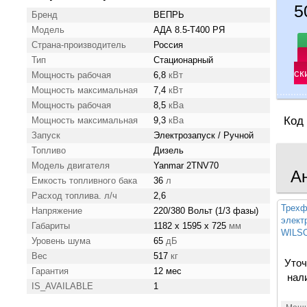
5
Бренд
ВЕПРЬ
Модель
АДА 8.5-Т400 РЯ
Страна-производитель
Россия
Тип
Стационарный
ск
Мощность рабочая
6,8
кВт
Мощность максимальная
7,4
кВт
Мощность рабочая
8,5
кВа
Код
Мощность максимальная
9,3
кВа
Запуск
Электрозапуск / Ручной
Топливо
Дизель
Модель двигателя
Yanmar 2TNV70
А
Емкость топливного бака
36
л
Расход топлива. л/ч
2,6
Трехф
Напряжение
220/380 Вольт (1/3 фазы)
элект
Габариты
1182 x 1595 x 725
мм
WILSO
Уровень шума
65
дБ
Вес
517
кг
Уточ
Гарантия
12 мес
нал
IS_AVAILABLE
1