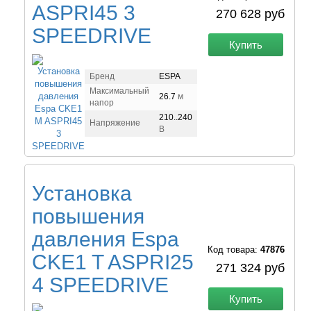
ASPRI45 3
270 628 руб
SPEEDRIVE
Купить
Бренд
ESPA
Максимальный
26.7
м
напор
210..240
Напряжение
В
Установка
повышения
давления Espa
Код товара:
47876
CKE1 T ASPRI25
271 324 руб
4 SPEEDRIVE
Купить