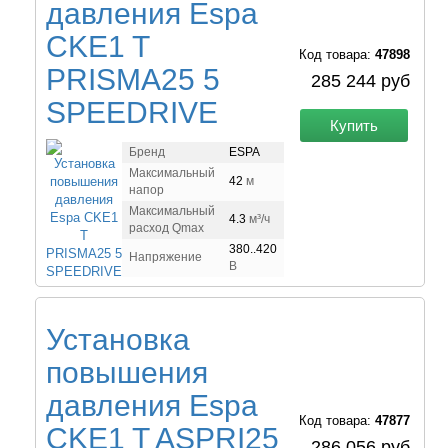
давления Espa
CKE1 T
Код товара:
47898
PRISMA25 5
285 244 руб
SPEEDRIVE
Купить
Бренд
ESPA
Максимальный
42
м
напор
Максимальный
4.3
м³/ч
расход Qmax
380..420
Напряжение
В
Установка
повышения
давления Espa
Код товара:
47877
CKE1 T ASPRI25
286 056 руб