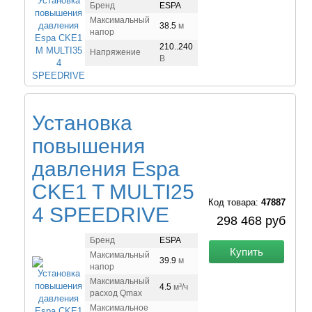
Бренд
ESPA
Максимальный
38.5
м
напор
210..240
Напряжение
В
Установка
повышения
давления Espa
CKE1 T MULTI25
Код товара:
47887
4 SPEEDRIVE
298 468 руб
Бренд
ESPA
Купить
Максимальный
39.9
м
напор
Максимальный
4.5
м³/ч
расход Qmax
Максимальное