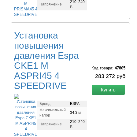
210..240
Напряжение
В
Установка
повышения
давления Espa
CKE1 M
Код товара:
47865
ASPRI45 4
283 272 руб
SPEEDRIVE
Купить
Бренд
ESPA
Максимальный
34.3
м
напор
210..240
Напряжение
В