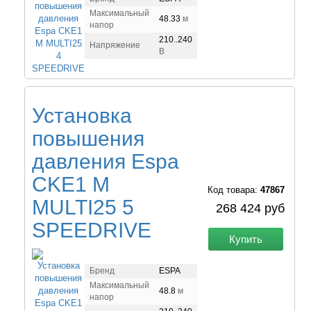
Максимальный
48.33
м
напор
210..240
Напряжение
В
Установка
повышения
давления Espa
CKE1 M
Код товара:
47867
MULTI25 5
268 424 руб
SPEEDRIVE
Купить
Бренд
ESPA
Максимальный
48.8
м
напор