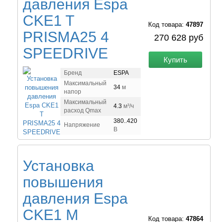
давления Espa
CKE1 T
Код товара:
47897
PRISMA25 4
270 628 руб
SPEEDRIVE
Купить
Бренд
ESPA
Максимальный
34
м
напор
Максимальный
4.3
м³/ч
расход Qmax
380..420
Напряжение
В
Установка
повышения
давления Espa
CKE1 M
Код товара:
47864