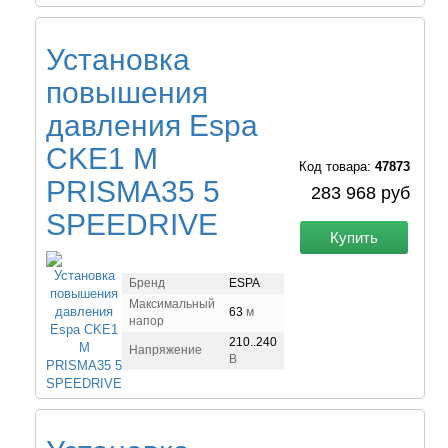
Установка
повышения
давления Espa
CKE1 M
Код товара:
47873
PRISMA35 5
283 968 руб
SPEEDRIVE
Купить
Бренд
ESPA
Максимальный
63
м
напор
210..240
Напряжение
В