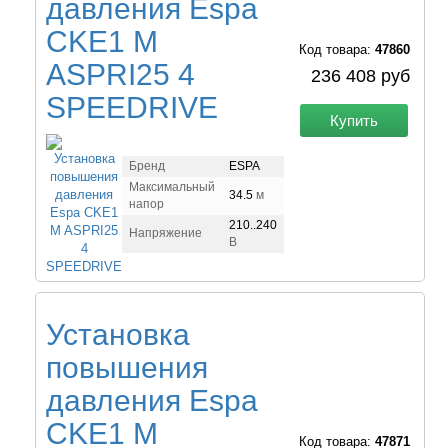
давления Espa
CKE1 M
Код товара:
47860
ASPRI25 4
236 408 руб
SPEEDRIVE
Купить
Бренд
ESPA
Максимальный
34.5
м
напор
210..240
Напряжение
В
Установка
повышения
давления Espa
CKE1 M
Код товара:
47871