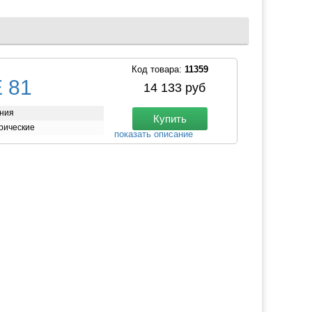
Код товара:
11359
 81
14 133 руб
ния
Купить
рические
показать описание
стоянии еще совсем недавно использовался ручной
егко придать территории вокруг дома