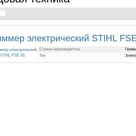
иммер электрический STIHL FSE
Страна-производитель
Герма
Тип
Элект
ддержания травяного покрова на приусадебном участке в аккуратном со
мент. Сейчас же, с появлением триммера Stihl, хозяева участков могут л
кательный и опрятный вид.