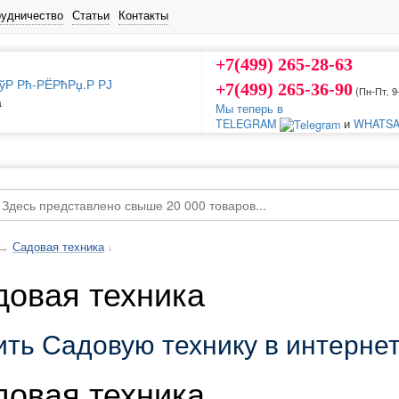
рудничество
Статьи
Контакты
+7(499) 265-28-63
+7(499) 265-36-90
(Пн-Пт‚ 9
а
Мы теперь в
TELEGRAM
и
WHATSA
→
Садовая техника
↓
довая техника
ить Садовую технику в интерне
довая техника