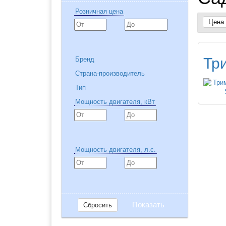
Розничная цена
Цена
Тр
Бренд
Страна-производитель
Honda
Sthil
Тип
Германия
Япония
Мощность двигателя, кВт
Бензиновые
Электрические
Для по
инстру
привле
Мощность двигателя, л.с.
Сбросить