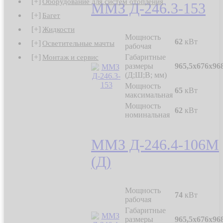
[+]
Оборудование для систем отопления
ММЗ Д-246.3-153
[+]
Багет
[+]
Жидкости
Мощность
62
кВт
[+]
Осветительные мачты
рабочая
[+]
Габаритные
Монтаж и сервис
размеры
965,5х676х96
(Д;Ш;В; мм)
Мощность
65
кВт
максимальная
Мощность
62
кВт
номинальная
ММЗ Д-246.4-106М
(Д)
Мощность
74
кВт
рабочая
Габаритные
размеры
965,5х676х96