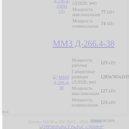
(Д;Ш;В; мм)
Мощность
77
кВт
максимальная
Мощность
74
кВт
номинальная
ММЗ Д-266.4-38
Мощность
123
кВт
рабочая
Габаритные
размеры
1283х705х111
(Д;Ш;В; мм)
Мощность
127
кВт
максимальная
Мощность
123
кВт
номинальная
п»ї
Electro-SHOP.ru В© 2003 - 2026