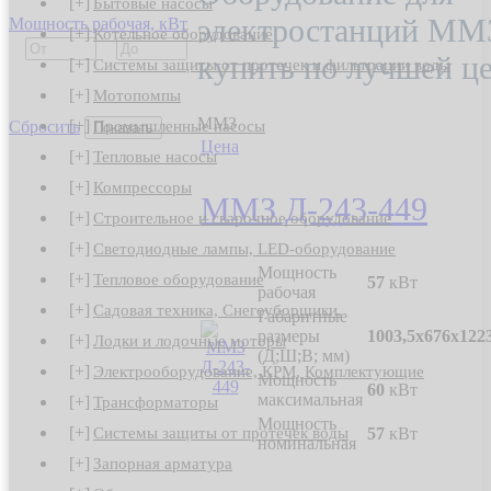
[+]
Бытовые насосы
электростанций ММ
Мощность рабочая, кВт
[+]
Котельное оборудование
купить по лучшей ц
[+]
Системы защиты от протечек и фильтрации воды
[+]
Мотопомпы
ММЗ
[+]
Промышленные насосы
Сбросить
Цена
[+]
Тепловые насосы
[+]
Компрессоры
ММЗ Д-243-449
[+]
Строительное и сварочное оборудование
[+]
Светодиодные лампы, LED-оборудование
Мощность
[+]
Тепловое оборудование
57
кВт
рабочая
[+]
Садовая техника, Снегоуборщики.
Габаритные
размеры
1003,5х676х122
[+]
Лодки и лодочные моторы
(Д;Ш;В; мм)
[+]
Электрооборудование, КРМ, Комплектующие
Мощность
60
кВт
максимальная
[+]
Трансформаторы
Мощность
[+]
Системы защиты от протечек воды
57
кВт
номинальная
[+]
Запорная арматура