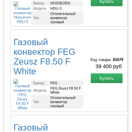
Купить
Бренд
HOSSEVEN
Модель
HDU-3
Отопительный
Тип
конвектор
газовый
Газовый
конвектор FEG
Zeusz F8.50 F
Код товара:
81679
39 400 руб
White
Купить
Бренд
FEG
FEG Zeusz F8.50 F
Модель
White
Отопительный
Тип
конвектор
газовый
Газовый