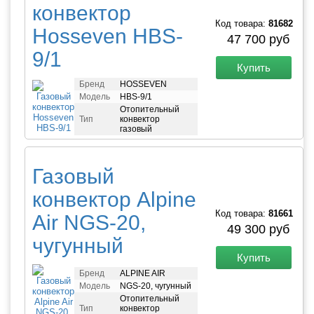
конвектор
Код товара:
81682
Hosseven HBS-
47 700 руб
9/1
Купить
Бренд
HOSSEVEN
Модель
HBS-9/1
Отопительный
Тип
конвектор
газовый
Газовый
конвектор Alpine
Код товара:
81661
Air NGS-20,
49 300 руб
чугунный
Купить
Бренд
ALPINE AIR
Модель
NGS-20, чугунный
Отопительный
Тип
конвектор