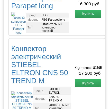
6 300 руб
Parapet long
Купить
Бренд
FEG
Модель
FEG Parapet long
Отопительный
Тип
конвектор
газовый
Конвектор
электрический
STIEBEL
Код товара:
81705
ELTRON CNS 50
17 200 руб
TREND M
Купить
STIEBEL
Бренд
ELTRON
CNS 50
Модель
TREND M
Отопительный
Тип
конвектор