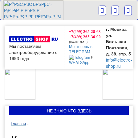
п»ї
г. Москва
+7(499) 265-28-63
ул.
+7(499) 265-36-90
Большая
(Пн-Пт‚ 9-18)
Мы поставляем
Мы теперь в
Почтовая,
электрооборудование с
TELEGRAM
д. 38, стр. 5
и
1993 года
info@electro-
WHATSApp
shop.ru
НЕ ЗНАЮ ЧТО ЗДЕСЬ
Главная
↓