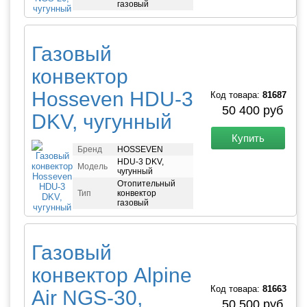
газовый
Газовый
конвектор
Hosseven HDU-3
Код товара:
81687
50 400 руб
DKV, чугунный
Купить
Бренд
HOSSEVEN
HDU-3 DKV,
Модель
чугунный
Отопительный
Тип
конвектор
газовый
Газовый
конвектор Alpine
Код товара:
81663
Air NGS-30,
50 500 руб