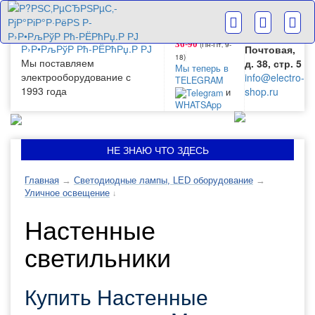
г. Москва
+7(499) 265-
28-63
ул.
+7(499) 265-
Большая
(Пн-Пт‚ 9-
36-90
Почтовая,
18)
Мы поставляем
д. 38, стр. 5
Мы теперь в
электрооборудование с
info@electro-
TELEGRAM
1993 года
shop.ru
и
WHATSApp
НЕ ЗНАЮ ЧТО ЗДЕСЬ
Главная
→
Светодиодные лампы, LED оборудование
→
Уличное освещение
↓
Настенные
светильники
Купить Настенные