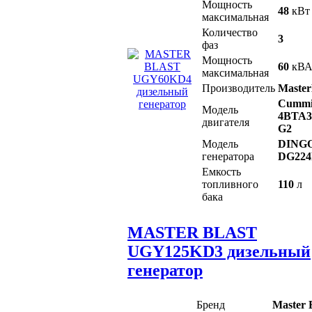
Мощность
48
кВт
максимальная
Количество
3
фаз
Мощность
60
кВ
максимальная
Производитель
Master
Cummi
Модель
4BTA3
двигателя
G2
Модель
DING
генератора
DG22
Емкость
топливного
110
л
бака
MASTER BLAST
UGY125KD3 дизельный
генератор
Бренд
Master 