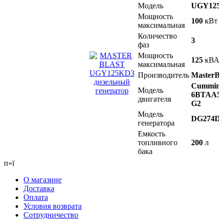
Модель
UGY12
Мощность
100
кВт
максимальная
Количество
3
фаз
Мощность
125
кВ
максимальная
Производитель
MasterB
Cummin
Модель
6BTAA5
двигателя
G2
Модель
DG274
генератора
Емкость
топливного
200
л
бака
п»ї
О магазине
Доставка
Оплата
Условия возврата
Сотрудничество