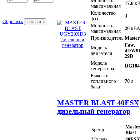
Мощность
17.6
кВ
максимальная
Количество
3
фаз
Сбросить
Мощность
20
кВ
максимальная
Производитель
Master
Faw,
Модель
4DW91
двигателя
29D
Модель
DG184
генератора
Емкость
топливного
70
л
бака
MASTER BLAST 40ESX
дизельный генератор
Maste
Бренд
Blast
Модель
40ES