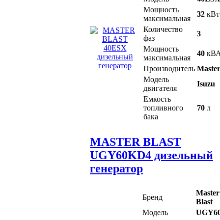
Мощность
32
кВт
максимальная
Количество
3
фаз
Мощность
40
кВ
максимальная
Производитель
Master
Модель
Isuzu
двигателя
Емкость
топливного
70
л
бака
MASTER BLAST
UGY60KD4 дизельный
генератор
Master
Бренд
Blast
Модель
UGY6