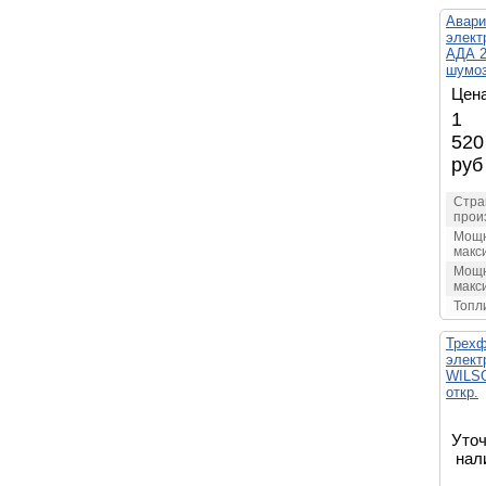
Авари
элект
АДА 2
шумоз
Цена
1 
520
руб
Стра
прои
Мощн
макс
Мощн
макс
Топл
Трехф
элект
WILS
откр.
Уточ
нал