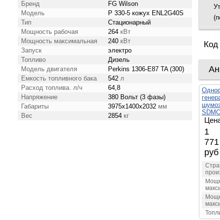
Бренд
FG Wilson
У
Модель
P 330-5 кожух ENL2G40S
(п
Тип
Стационарный
Мощность рабочая
264
кВт
Мощность максимальная
240
кВт
Код
Запуск
электро
Топливо
Дизель
Ан
Модель двигателя
Perkins 1306-E87 TA (300)
Емкость топливного бака
542
л
Расход топлива. л/ч
64,8
Одно
Напряжение
380 Вольт (3 фазы)
генер
шумоз
Габариты
3975х1400х2032
мм
SDMO 
Вес
2854
кг
Цена
1 
771
руб
Стра
прои
Мощн
макс
Мощн
макс
Топл