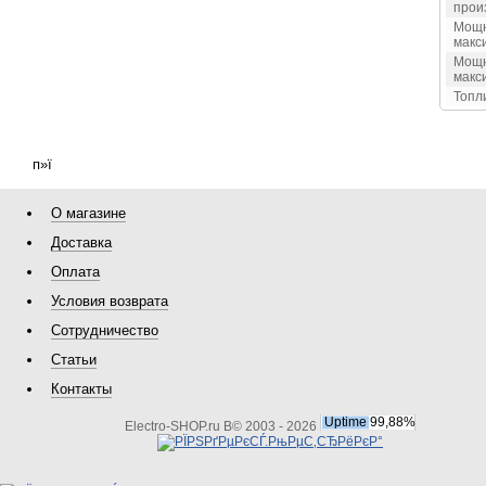
прои
Мощн
макс
Мощн
макс
Топл
п»ї
О магазине
Доставка
Оплата
Условия возврата
Сотрудничество
Статьи
Контакты
Electro-SHOP.ru В© 2003 - 2026