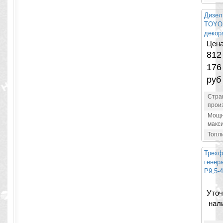
Дизел
TOYO
декор
Цена
812
176
руб
Стра
прои
Мощн
макс
Топл
Трехф
генер
P9,5-4
Уточ
нал