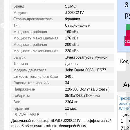
3
Бренд
SDMO
Модель
J 220C2-IV
р
Страна-производитель
Франция
Тип
Стационарный
Мощность рабочая
160
кВт
Мощность максимальная
176
кВт
ск
Мощность рабочая
200
кВа
Мощность максимальная
220
кВа
Запуск
Электрозапуск / Ручной
Код
Топливо
Дизель
Модель двигателя
John Deere 6068 HFS77
Емкость топливного бака
340
л
Расход топлива. л/ч
34
А
Напряжение
220/380 Вольт (1/3 фазы)
Габариты
3510x1200x1830
мм
Трехф
Вес
2364
кг
элект
Гарантия
12 мес
WILSO
Цена
IS_AVAILABLE
1
1 
Дизельный генератор SDMO J220C2-IV — эффективный
способ обеспечить объект бесперебойным
712