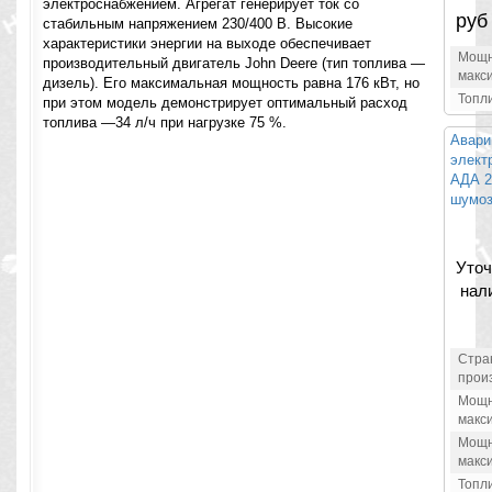
электроснабжением. Агрегат генерирует ток со
руб
стабильным напряжением 230/400 В. Высокие
характеристики энергии на выходе обеспечивает
Мощн
производительный двигатель John Deere (тип топлива —
макс
дизель). Его максимальная мощность равна 176 кВт, но
Топл
при этом модель демонстрирует оптимальный расход
топлива —34 л/ч при нагрузке 75 %.
Авари
элект
АДА 2
шумоз
Уточ
нал
Стра
прои
Мощн
макс
Мощн
макс
Топл