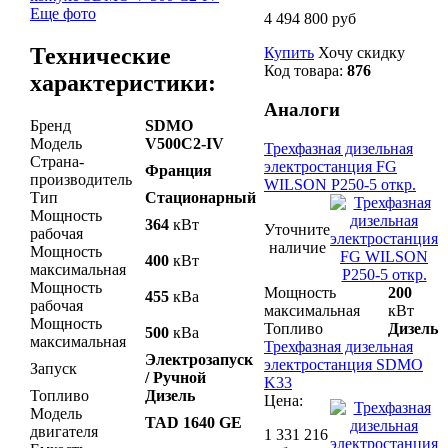
Еще фото
4 494 800 руб
Технические
Купить
Хочу скидку
Код товара:
876
характеристики:
Аналоги
Бренд
SDMO
Модель
V500C2-IV
Трехфазная дизельная
Страна-
электростанция FG
Франция
производитель
WILSON P250-5 откр.
Тип
Стационарный
Мощность
364
кВт
Уточните
рабочая
наличие
Мощность
400
кВт
максимальная
Мощность
Мощность
200
455
кВа
рабочая
максимальная
кВт
Мощность
Топливо
Дизель
500
кВа
максимальная
Трехфазная дизельная
Электрозапуск
электростанция SDMO
Запуск
/ Ручной
K33
Топливо
Дизель
Цена:
Модель
TAD 1640 GE
двигателя
1 331 216