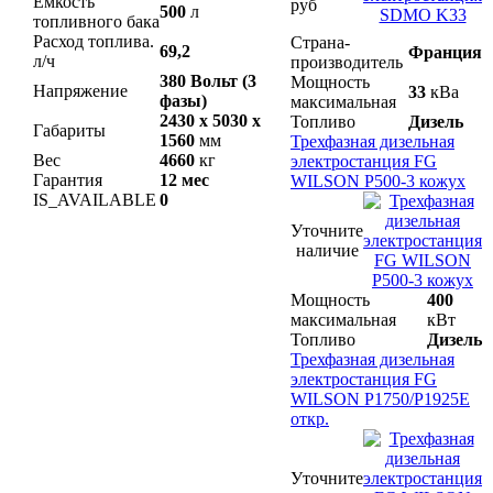
Емкость
руб
500
л
топливного бака
Расход топлива.
Страна-
69,2
Франция
л/ч
производитель
380 Вольт (3
Мощность
Напряжение
33
кВа
фазы)
максимальная
2430 x 5030 x
Топливо
Дизель
Габариты
1560
мм
Трехфазная дизельная
Вес
4660
кг
электростанция FG
Гарантия
12 мес
WILSON P500-3 кожух
IS_AVAILABLE
0
Уточните
наличие
Мощность
400
максимальная
кВт
Топливо
Дизель
Трехфазная дизельная
электростанция FG
WILSON P1750/P1925E
откр.
Уточните