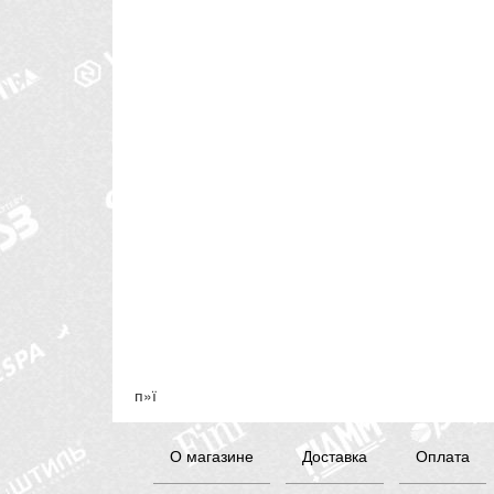
п»ї
О магазине
Доставка
Оплата