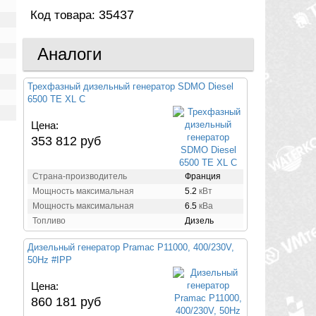
35437
Код товара:
Аналоги
Трехфазный дизельный генератор SDMO Diesel
6500 ТE XL C
Цена:
353 812 руб
Страна-производитель
Франция
Мощность максимальная
5.2
кВт
Мощность максимальная
6.5
кВа
Топливо
Дизель
Дизельный генератор Pramac P11000, 400/230V,
50Hz #IPP
Цена:
860 181 руб