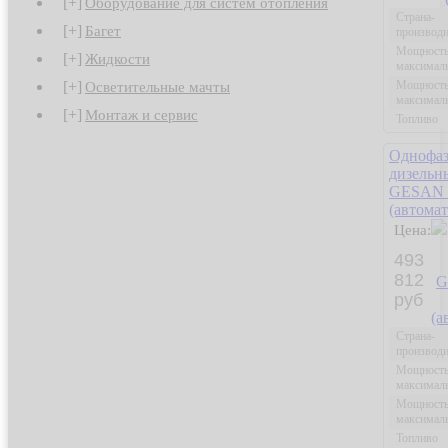
[+]
Оборудование для систем отопления
Страна-
[+]
Багет
производи
Мощност
[+]
Жидкости
максимал
Мощност
[+]
Осветительные мачты
максимал
[+]
Монтаж и сервис
Топливо
Однофа
дизельн
GESAN L
(автомат
Цена:
493
812
руб
Страна-
производи
Мощност
максимал
Мощност
максимал
Топливо