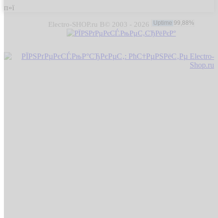
п»ї
Electro-SHOP.ru В© 2003 - 2026