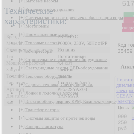
[+]
Бытовые насосы
517
Технические
[+]
Котельное оборудование
[+]
Системы защиты от протечек и фильтрации воды
характеристики:
[+]
Мотопомпы
скидк
[+]
Промышленные насосы
Бренд
PRAMAC
[+]
Тепловые насосы
Модель
P6000s, 230V, 50Hz #IPP
Код то
Страна-производитель
Испания
35459
[+]
Компрессоры
Тип
Портативный
[+]
Строительное и сварочное оборудование
Мощность рабочая
4,4
кВт
Анал
[+]
Светодиодные лампы, LED-оборудование
Запуск
электро
Топливо
дизель
[+]
Тепловое оборудование
Портати
Гарантия
1 год
срок (мес)
[+]
Садовая техника, Снегоуборщики.
дизельн
Артикул
PF532SYAZ03
электро
[+]
Лодки и лодочные моторы
Двигатель
YANMAR
GESAN 
(электро
[+]
Электрооборудование, КРМ, Комплектующие
Бак
19
Цена:
[+]
Трансформаторы
999
[+]
Системы защиты от протечек воды
259
[+]
Запорная арматура
руб