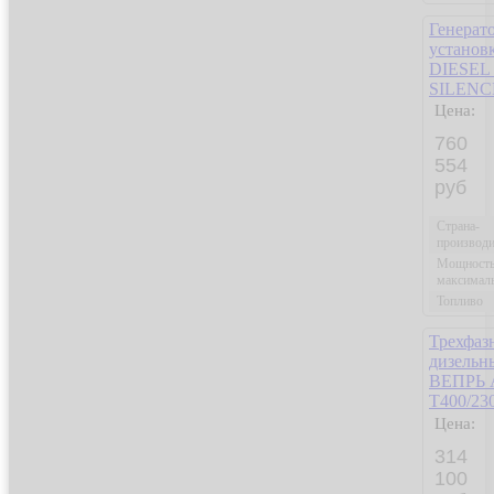
Генерат
устано
DIESEL 
SILENC
Цена:
760
554
руб
Страна-
производи
Мощност
максимал
Топливо
Трехфаз
дизельн
ВЕПРЬ 
T400/23
Цена:
314
100