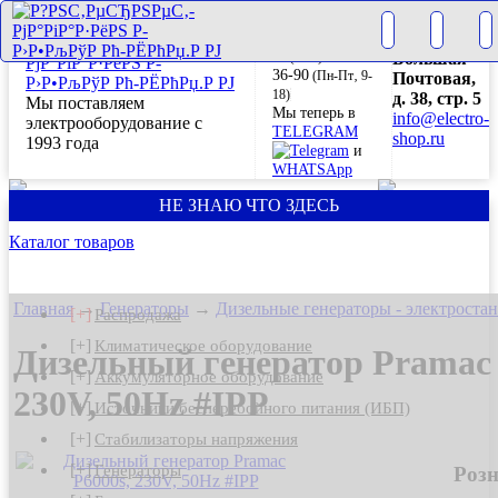
+7(499) 265-
г. Москва
28-63
ул.
+7(499) 265-
Большая
36-90
(Пн-Пт‚ 9-
Почтовая,
18)
д. 38, стр. 5
Мы поставляем
Мы теперь в
info@electro-
электрооборудование с
TELEGRAM
shop.ru
1993 года
и
WHATSApp
НЕ ЗНАЮ ЧТО ЗДЕСЬ
Каталог товаров
Главная
→
Генераторы
→
Дизельные генераторы - электроста
[+]
Распродажа
[+]
Климатическое оборудование
Дизельный генератор Pramac 
[+]
Аккумуляторное оборудование
230V, 50Hz #IPP
[+]
Источники бесперебойного питания (ИБП)
[+]
Стабилизаторы напряжения
[+]
Генераторы
Розн