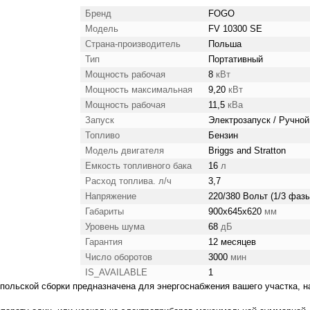
Бренд
FOGO
Модель
FV 10300 SE
Страна-производитель
Польша
Тип
Портативный
Мощность рабочая
8
кВт
Мощность максимальная
9,20
кВт
Мощность рабочая
11,5
кВа
Запуск
Электрозапуск / Ручной
Топливо
Бензин
Модель двигателя
Briggs and Stratton
Емкость топливного бака
16
л
Расход топлива. л/ч
3,7
Напряжение
220/380 Вольт (1/3 фазы
Габариты
900x645x620
мм
Уровень шума
68
дБ
Гарантия
12 месяцев
Число оборотов
3000
мин
IS_AVAILABLE
1
польской сборки предназначена для энергоснабжения вашего участка, н