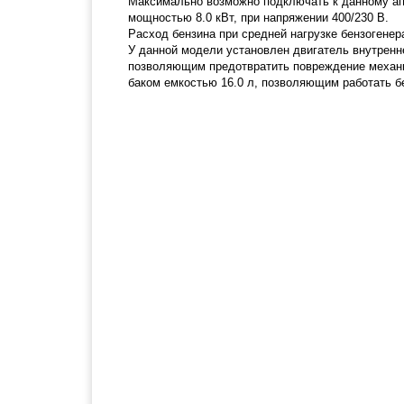
Максимально возможно подключать к данному ап
мощностью 8.0 кВт, при напряжении 400/230 В.
Расход бензина при средней нагрузке бензогенера
У данной модели установлен двигатель внутрен
позволяющим предотвратить повреждение механи
баком емкостью 16.0 л, позволяющим работать бе