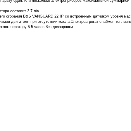
парату один, или несколько электроприборов максимальной суммарной
тора составит 3.7 л/ч.
него сгорания B&S VANGUARD 22HP со встроенным датчиком уровня мас
змов двигателя при отсутствии масла.Электроагрегат снабжен топлив
нзогенератору 5.5 часов без дозаправки.