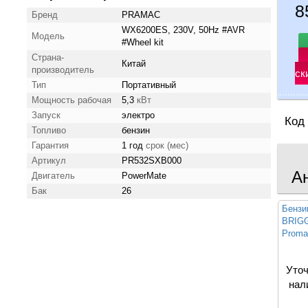
8
Бренд
PRAMAC
WX6200ES, 230V, 50Hz #AVR
Модель
#Wheel kit
Страна-
Китай
производитель
ск
Тип
Портативный
Мощность рабочая
5,3
кВт
Запуск
электро
Код
Топливо
бензин
Гарантия
1 год
срок (мес)
Артикул
PR532SXB000
А
Двигатель
PowerMate
Бак
26
Бензи
BRIG
Proma
Уточ
нал