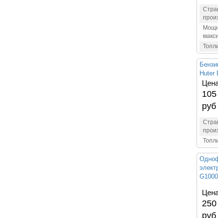
Стра
прои
Мощн
макс
Топл
Бензи
Huter
Цена
105
руб
Стра
прои
Топл
Одноф
элект
G1000
Цена
250
руб