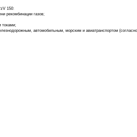
zV 150:
ени рекомбинации газов;
 токами;
железнодорожным, автомобильным, морским и авиатранспортом (согласн