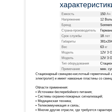
характеристик
Емкость
150
Ач
Напряжение
12 Вол
Бренд
Sonnen
Страна-производитель
Герман
Срок службы
18
лет
Габариты
381x20
Вес
63
кг
Модель
12V 3 
Модель
12V 3 
Тип оборудования
Стацио
Примечание
мин. су
Стационарный свинцово-кислотный герметичный ак
электролит) и имеет намазные пластины со свин
Области применения:
• Источники бесперебойного питания;
• Системы охранно-пожарных сигнализаций;
• Медицинская техника;
• Телекоммуникация и связь;
• Многие другие отрасли, где требуется гарантир