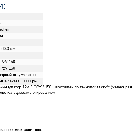
и:
ьт
schein
ия
4x350
мм
OPzV 150
OPzV 150
нарный аккумулятор
мма заказа 10000 руб.
кумулятор 12V 3 OPzV 150, изготовлен по технологии dryfit (желеобра
цово-кальциевым легированием.
ованное электропитание.