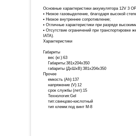
Основные характеристики аккумулятора 12V 3 OP
• Низкое газовыделение, благодаря высокой степ
• Низкое внутреннее сопротивление;
• Отличные характеристики при разряде высокими
• Отсутствие ограничений при транспортировке 
IATA).
Характеристики
Габариты
вес (кг.):63
Габариты:381x204x350
габариты (ДхШхВ):381x204x350
Прочее
емкость (Ah):137
напряжение (V):12
срок службы (лет):15
Технология:Gel
тип:свинцово-кислотный
тип клемм:под винт М-8