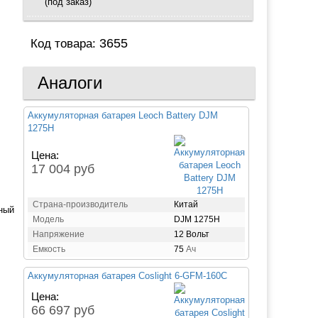
(под заказ)
3655
Код товара:
Аналоги
Аккумуляторная батарея Leoch Battery DJM
1275H
Цена:
17 004 руб
Страна-производитель
Китай
зный
Модель
DJM 1275H
Напряжение
12 Вольт
Емкость
75
Ач
Аккумуляторная батарея Coslight 6-GFM-160C
Цена:
66 697 руб