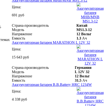
Аккумуляторная батарея MHB/MNB MS1.3-12
Цена:
691 руб
Страна-производитель
Китай
%
Модель
MS1.3-12
Напряжение
12 Вольт
Емкость
1.3
Ач
стемах
Аккумуляторная батарея MARATHON L 12V 32
Цена:
15 643 руб
Страна-производитель
Германия
Модель
L 12V 32
Напряжение
12 Вольт
Емкость
31.5
Ач
Аккумуляторная батарея B.B.Battery HRC 1234W
Цена:
4 338 руб