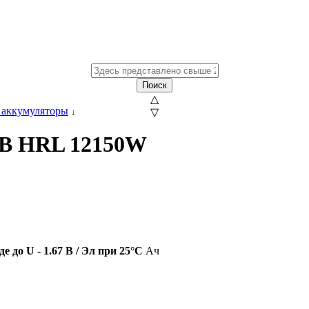
Поиск
△
 аккумуляторы
↓
▽
SB HRL 12150W
е до U - 1.67 В / Эл при 25°С
Ач