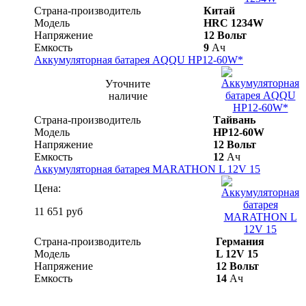
Страна-производитель
Китай
Модель
HRC 1234W
Напряжение
12 Вольт
Емкость
9
Ач
Аккумуляторная батарея AQQU HP12-60W*
Уточните
наличие
Страна-производитель
Тайвань
Модель
HP12-60W
Напряжение
12 Вольт
Емкость
12
Ач
Аккумуляторная батарея MARATHON L 12V 15
Цена:
11 651 руб
Страна-производитель
Германия
Модель
L 12V 15
Напряжение
12 Вольт
Емкость
14
Ач