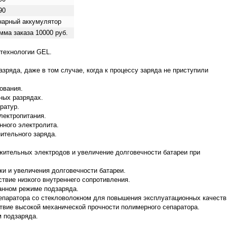
90
нарный аккумулятор
мма заказа 10000 руб.
технологии GEL.
азряда, даже в том случае, когда к процессу заряда не приступили
ования.
ных разрядах.
ратур.
лектропитания.
нного электролита.
ительного заряда.
жительных электродов и увеличение долговечности батареи при
и и увеличения долговечности батареи.
твие низкого внутреннего сопротивления.
анном режиме подзаряда.
епаратора со стекловолокном для повышения эксплуатационных качеств
твие высокой механической прочности полимерного сепаратора.
 подзаряда.