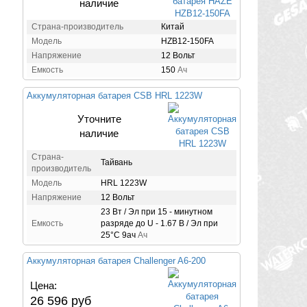
наличие
Страна-производитель
Китай
Модель
HZB12-150FA
Напряжение
12 Вольт
Емкость
150
Ач
Аккумуляторная батарея CSB HRL 1223W
Уточните
наличие
Страна-
Тайвань
производитель
Модель
HRL 1223W
Напряжение
12 Вольт
23 Вт / Эл при 15 - минутном
Емкость
разряде до U - 1.67 В / Эл при
25°С 9ач
Ач
Аккумуляторная батарея Challenger A6-200
Цена:
26 596 руб