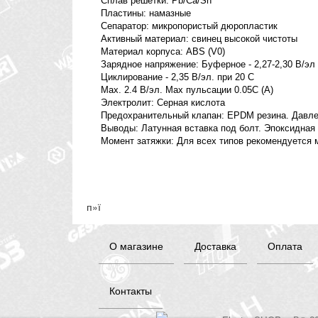
Сплав решетки: Pb/Ca/Sn
Пластины: намазные
Сепаратор: микропористый дюропластик
Активный материал: свинец высокой чистоты
Материал корпуса: ABS (V0)
Зарядное напряжение: Буферное - 2,27-2,30 В/эл 
Циклирование - 2,35 В/эл. при 20 C
Max. 2.4 В/эл. Max пульсации 0.05C (A)
Электролит: Серная кислота
Предохранительный клапан: EPDM резина. Давлени
Выводы: Латунная вставка под болт. Эпоксидная
Момент затяжки: Для всех типов рекомендуется 
п»ї
О магазине
Доставка
Оплата
Контакты