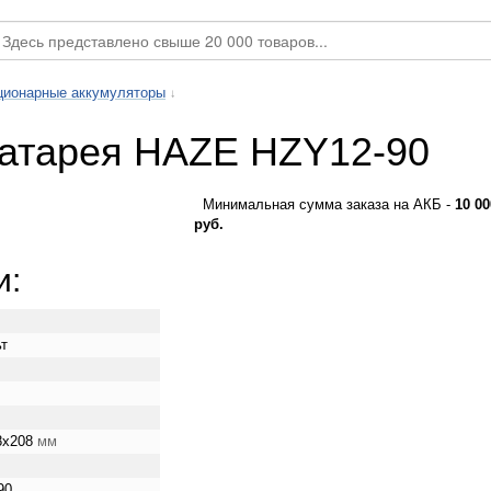
ционарные аккумуляторы
↓
батарея HAZE HZY12-90
Минимальная сумма заказа на АКБ -
10 00
руб.
и:
ьт
8x208
мм
90