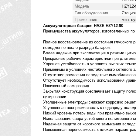
Модель
HZY12-
Тип оборудования
Стацио
Примечание
мин. су
Аккумуляторная батарея HAZE HZY12-90
Преимущества аккумуляторов, изготовленных по 
Полное восстановление из состояния глубокого р
немедленно после разряда батареи.
Более надежна при эксплуатация в режиме цитир
Прекрасные рабочие характеристики при длитель
Хорошая устойчивость в условиях высоких темпе
Применимы в условиях нестабильного сетевого э
Отсутствие раслоения вследствие иммобилизова
Отсутствует необходимость использования уравн
Пониженный саморазряд.
Закрытая конструкция обеспечивает защиту поло
цитировании.
Утолщенные электроды снижают коррозию решетк
Улучшенная восприимчивость к подзаряду вследс
Низкий уровень потерь воды при правильно выбр
Использование сверх устойчивого полимерного с
Надежная защита от короткого замыкания вследс
Повышенная переносимость к плохим параметрам