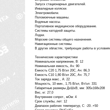
Запуск стационарных двигателей.
Инвалидные коляски.
Электромобили.
Поломоечные машины.
Водяные насосы.
Портативное медицинское оборудование.
Системы катодной защиты.
Лодки.
Морские системы общего назначения.
Навигационные системы.
В других областях, требующих работы в условиях
Технические характеристики
Номинальное напряжение, В: 12
Номинальная емкость, Ач: 90
Емкость С20 1,75 В/эл 20С, Ач: 86,3
Емкость С10 1,80 В/эл 20С, Ач: 75,7
Ток заряда макс., А: 22
Мощность, 10 мин., 1,75 В/эл, Вт/эл: 331
Габаритные размеры ДхШхВ, мм: 305х168х208
Вес, кг: 27,0
Внутреннее сопрот., мОм: 4
Срок службы, лет: 12
Диапазон рабочих температур, С: -20..+50