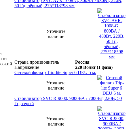
Стабилизатор SVC AVR-1008-G, 800ВА / 480Вт, 220В,
50 Гц, чёрный, 275*118*98 мм
Уточните
наличие
и
а от
Страна производитель
Россия
ысокий
Напряжение
220 Вольт (1 фаза)
Сетевой фильтр Trip-lite Super 6 DEU 5 м.
Уточните
наличие
Стабилизатор SVC R-9000, 9000ВА / 7000Вт, 220В, 50
Гц, серый
Уточните
наличие