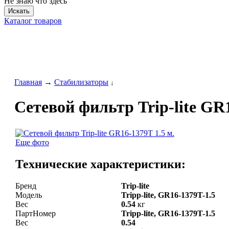
Не знаю что здесь
Искать
Каталог товаров
Главная
→
Стабилизаторы
↓
Сетевой фильтр Trip-lite GR1
Еще фото
Технические характеристики:
Бренд
Trip-lite
Модель
Tripp-lite, GR16-1379T-1.5
Вес
0.54
кг
ПартНомер
Tripp-lite, GR16-1379T-1.5
Вес
0.54