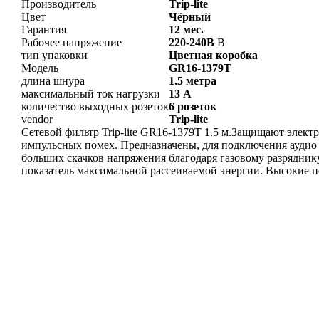
Производитель
Trip-lite
Цвет
Чёрный
Гарантия
12 мес.
Рабочее напряжение
220-240В
В
тип упаковки
Цветная коробка
Модель
GR16-1379T
длина шнура
1.5 метра
максимальный ток нагрузки
13 А
количество выходных розеток
6 розеток
vendor
Trip-lite
Сетевой фильтр Trip-lite GR16-1379T 1.5 м.Защищают электр
импульсных помех. Предназначены, для подключения аудио
больших скачков напряжения благодаря газовому разрядник
показатель максимальной рассеиваемой энергии. Высокие п