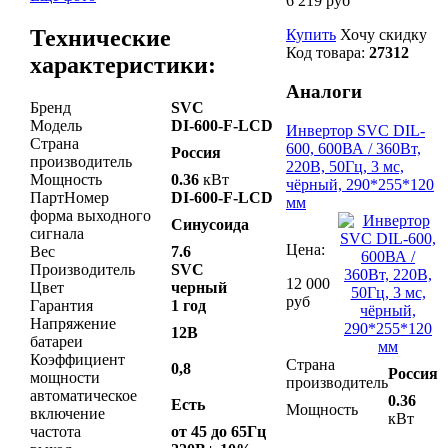
6 219 руб
Технические
Купить
Хочу скидку
Код товара:
27312
характеристики:
Аналоги
Бренд
SVC
Модель
DI-600-F-LCD
Инвертор SVC DIL-
Страна
600, 600ВА / 360Вт,
Россия
производитель
220В, 50Гц, 3 мс,
Мощность
0.36
кВт
чёрный, 290*255*120
ПартНомер
DI-600-F-LCD
мм
форма выходного
Синусоида
сигнала
Цена:
Вес
7.6
Производитель
SVC
12 000
Цвет
черный
руб
Гарантия
1 год
Напряжение
12В
батареи
Коэффициент
Страна
0,8
Россия
мощности
производитель
автоматическое
0.36
Есть
Мощность
включение
кВт
частота
от 45 до 65Гц