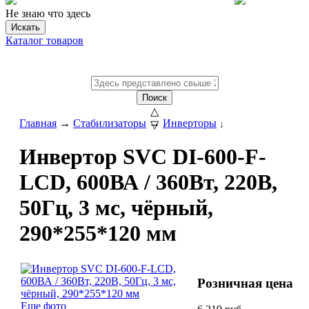
Не знаю что здесь
Искать
Каталог товаров
Поиск
△
Главная
→
Стабилизаторы
→
Инверторы
▽
↓
Инвертор SVC DI-600-F-
LCD, 600ВА / 360Вт, 220В,
50Гц, 3 мс, чёрный,
290*255*120 мм
Розничная цена
Еще фото