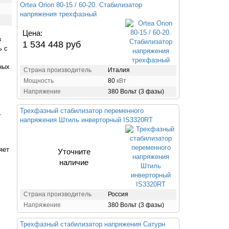
Ortea Orion 80-15 / 60-20. Стабилизатор
напряжения трехфазный
Цена:
з
1 534 448 руб
ь с
ных
Страна производитель
Италия
Мощность
80
кВт
Напряжение
380 Вольт (3 фазы)
Трехфазный стабилизатор переменного
.
напряжения Штиль инверторный IS3320RT
яет
Уточните
наличие
Страна производитель
Россия
Напряжение
380 Вольт (3 фазы)
Трехфазный стабилизатор напряжения Сатурн