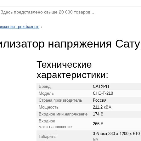
ряжения трехфазные
↓
илизатор напряжения Сату
Технические
характеристики:
Бренд
САТУРН
Модель
СНЭ-Т-210
Страна производитель
Россия
Мощность
211.2
кВА
Входное мин.напряжение
174
В
Входное
266
В
макс.напряжение
3 блока 330 x 1200 x 610
Габариты
мм