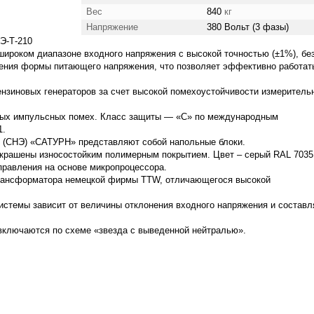
Вес
840
кг
Напряжение
380 Вольт (3 фазы)
Э-Т-210
ироком диапазоне входного напряжения с высокой точностью (±1%), бе
жения формы питающего напряжения, что позволяет эффективно работат
бензиновых генераторов за счет высокой помехоустойчивости измеритель
рных импульсных помех. Класс защиты — «С» по международным
1.
 (СНЭ) «САТУРН» представляют собой напольные блоки.
окрашены износостойким полимерным покрытием. Цвет – серый RAL 7035
равления на основе микропроцессора.
трансформатора немецкой фирмы TTW, отличающегося высокой
истемы зависит от величины отклонения входного напряжения и составл
включаются по схеме «звезда с выведенной нейтралью».