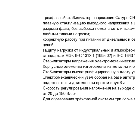
Трехфазный стабилизатор напряжения Сатурн СН
плавную стабилизацию выходного напряжения в ш
разрыва фазы, без выброса помех в сеть и иска
любыми типами нагрузки;
корректную работу при питании от дизельных и 
цепей;
защиту нагрузки от индустриальных и атмосфе
стандартам МЭК IEC-1312-1 (1995-02) и IEC-1643-
Стабилизаторы напряжения электромеханические
Корпусные элементы изготовлены из металла и 
Стабилизаторы имеют унифицированную плату уп
Электромеханический узел собран на базе авто
надежностью и длительным сроком службы.
Скорость регулирования напряжения на выходе с
от 20 до 150 В/сек.
Для образования трёхфазной системы три блока 