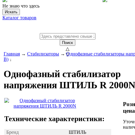
Не знаю что здесь
Искать
Каталог товаров
Поиск
△
Главная
→
Стабилизаторы
→
Однофазные стабилизаторы напр
▽
В)
↓
Однофазный стабилизатор
напряжения ШТИЛЬ R 2000
Роз
цена
Технические характеристики:
Уточ
нали
Бренд
ШТИЛЬ