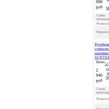
090
руб
Страна
производи
Мощност
Напряжен
Релейн
стабили
напряже
SUNTEK
Цена:
2
940
руб
Страна
производи
Мощност
Напряжен