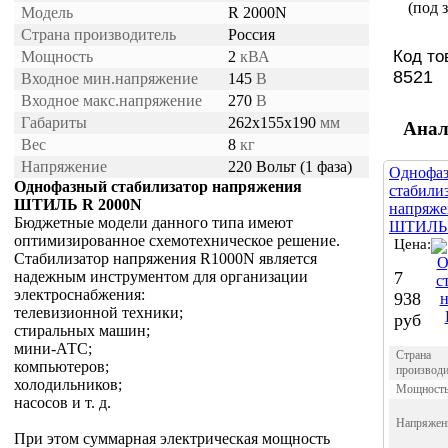
(под з
Модель
R 2000N
Страна производитель
Россия
Код то
Мощность
2
кВА
8521
Входное мин.напряжение
145
В
Входное макс.напряжение
270
В
Габариты
262х155х190
мм
Анал
Вес
8
кг
Напряжение
220 Вольт (1 фаза)
Однофа
Однофазный стабилизатор напряжения
стабили
ШТИЛЬ R 2000N
напряже
Бюджетные модели данного типа имеют
ШТИЛЬ 
оптимизированное схемотехническое решение.
Цена:
Стабилизатор напряжения R1000N является
надежным инструментом для организации
7
электроснабжения:
938
телевизионной техники;
руб
стиральных машин;
мини-АТС;
Страна
компьютеров;
производи
холодильников;
Мощност
насосов и т. д.
Напряжен
При этом суммарная электрическая мощность