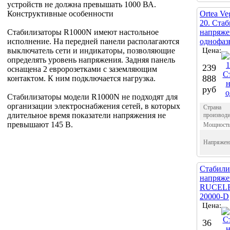
устройств не должна превышать 1000 ВА.
Конструктивные особенности
Ortea Veg
20. Ста
Стабилизаторы R1000N имеют настольное
напряже
исполнение. На передней панели располагаются
однофа
выключатель сети и индикаторы, позволяющие
Цена:
определять уровень напряжения. Задняя панель
239
оснащена 2 евророзетками с заземляющим
888
контактом. К ним подключается нагрузка.
руб
Стабилизаторы модели R1000N не подходят для
организации электроснабжения сетей, в которых
Страна
длительное время показатели напряжения не
производи
превышают 145 В.
Мощност
Напряжен
Стабили
напряже
RUCELF
20000-D
Цена:
36