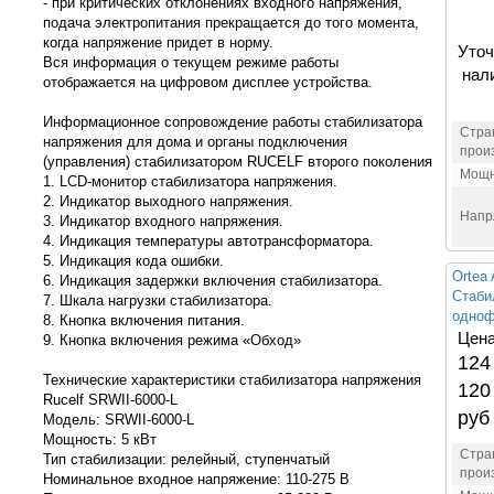
- при критических отклонениях входного напряжения,
подача электропитания прекращается до того момента,
когда напряжение придет в норму.
Уточ
Вся информация о текущем режиме работы
нал
отображается на цифровом дисплее устройства.
Информационное сопровождение работы стабилизатора
Стра
напряжения для дома и органы подключения
прои
(управления) стабилизатором RUCELF второго поколения
Мощн
1. LCD-монитор стабилизатора напряжения.
2. Индикатор выходного напряжения.
Напр
3. Индикатор входного напряжения.
4. Индикация температуры автотрансформатора.
5. Индикация кода ошибки.
Ortea 
6. Индикация задержки включения стабилизатора.
Стаби
7. Шкала нагрузки стабилизатора.
одноф
8. Кнопка включения питания.
Цена
9. Кнопка включения режима «Обход»
124
Технические характеристики стабилизатора напряжения
120
Rucelf SRWII-6000-L
руб
Модель: SRWII-6000-L
Мощность: 5 кВт
Стра
Тип стабилизации: релейный, ступенчатый
прои
Номинальное входное напряжение: 110-275 В