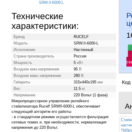
Технические
Р
ц
характеристики:
1
Бренд
RUCELF
Модель
SRW.II-6000-L
Исполнение
Настенный
Страна производитель
Россия
ск
Мощность
5
кВт
Входное мин.напряжение
95
В
Входное макс.напряжение
280
В
Код
Габариты
315х440х195
мм
Вес
11.5
кг
Напряжение
220 Вольт (1 фаза)
Микропроцессорное управление релейного
А
стабилизатора Rucelf SRWII-6000-L обеспечивает
следующий алгоритм его работы:
- в стандартном режиме осуществляется фильтрация
Стаби
сетевых помех и, при необходимости, нормализация
наст
напряжения до 220 Вольт;
TM5k