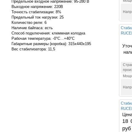
Мощн
Предельное входное напряжение: 95-280 В
Выходное напряжение: 220В
Точность стабилизации: 8%
Напр
Предельный ток нагрузки: 25
Количество реле: 6
Наличие байпаса: есть
Стаби
Способ подключения: клеммная колодка
RUCEL
Рабочая температура: -0°С…+40°С
Габаритные размеры (коробка): 315х440х195
Уточ
Вес стабилизатора: 11,5
нал
Стра
прои
Мощн
Напр
Стаби
RUCEL
Цена
18 
руб