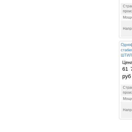
Стра
прои
Мощн
Напр
Одно
стаби
ШТИЛ
Цена
61 
руб
Стра
прои
Мощн
Напр