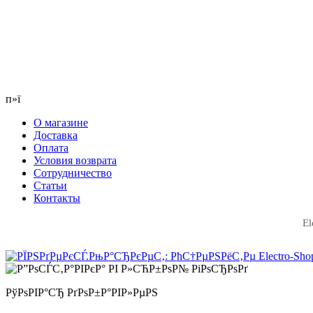
п»ї
О магазине
Доставка
Оплата
Условия возврата
Сотрудничество
Статьи
Контакты
El
РўРѕРІР°СЂ РґРѕР±Р°РІР»РµРЅ