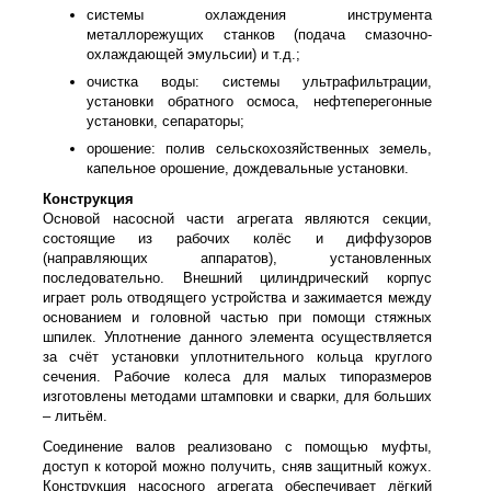
системы охлаждения инструмента
металлорежущих станков (подача смазочно-
охлаждающей эмульсии) и т.д.;
очистка воды: системы ультрафильтрации,
установки обратного осмоса, нефтеперегонные
установки, сепараторы;
орошение: полив сельскохозяйственных земель,
капельное орошение, дождевальные установки.
Конструкция
Основой насосной части агрегата являются секции,
состоящие из рабочих колёс и диффузоров
(направляющих аппаратов), установленных
последовательно. Внешний цилиндрический корпус
играет роль отводящего устройства и зажимается между
основанием и головной частью при помощи стяжных
шпилек. Уплотнение данного элемента осуществляется
за счёт установки уплотнительного кольца круглого
сечения. Рабочие колеса для малых типоразмеров
изготовлены методами штамповки и сварки, для больших
– литьём.
Соединение валов реализовано с помощью муфты,
доступ к которой можно получить, сняв защитный кожух.
Конструкция насосного агрегата обеспечивает лёгкий