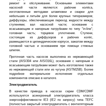
ремонт и обслуживание. Основными элементами
насосной части являются: рабочие колёса,
изготовленные методами штамповки и сварки для
небольших и литьём для более крупных типоразмеров;
диффузоры, обеспечивающие переход жидкости между
ступенями; вал насосной части; основание с
всасывающим и напорным патрубками по типу "in-line";
головная часть; торцевое уплотнение. Ступени,
состоящие из диффузоров и рабочих колёс,
размещаются в цилиндрическом корпусе, зажатом между
головной частью и основанием при помощи стяжных
шпилек.
Проточная часть насосов выполнена из нержавеющей
стали (AISI304 или AISI316L), основание с напорным и
всасывающим патрубками может быть изготовлено также
из нержавеющей стали или из чугуна (ASTM25B). Более
подробное материальное исполнение отдельных
компонентов описано в каталоге.
Электродвигатель
В качестве привода в насосах серии CDM/CDMF
используется асинхронный электродвигатель класса
энергоэффективности IE3 (IE2 по запросу) типа TEFC
(полностью закрытый электродвигатель с вентиляторным