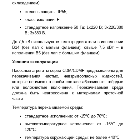
охлаждением).
степень защиты: IP55;
класс изоляции: F;
стандартное напряжение 50 Гц: 1х220 В; 3x220/380
В; 3x380 В.
До 7,5 кВт используются электродвигатели в исполнении
B14 (без лап с малым фланцем); свыше 7,5 кВт – в
исполнении B5 (без лап с большим фланцем).
Условия эксплуатации
Насосные агрегаты серии CDM/CDMF предназначены для
перекачивания чистых, невзрывоопасных жидкостей,
которые не имеют в своём составе абразивные, твёрдые
или волокнистые включения. Перекачиваемая среда
должна быть неагрессивна к материалам проточной
части.
Температура перекачиваемой среды:
стандартное исполнение: от -15ºС до 70ºС;
высокотемпературное исполнение: от -15ºС до
120ºС.
температура окружающей среды: не более +40ºС;