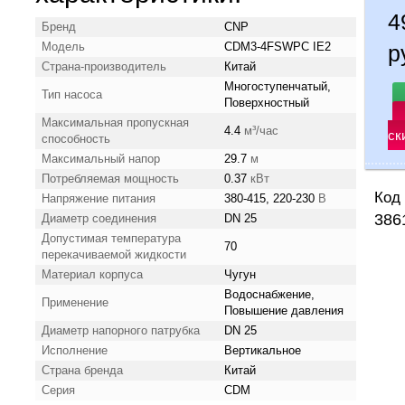
Бренд
CNP
Модель
CDM3-4FSWPC IE2
р
Страна-производитель
Китай
Многоступенчатый,
Тип насоса
Поверхностный
Максимальная пропускная
4.4
м³/час
ск
способность
Максимальный напор
29.7
м
Потребляемая мощность
0.37
кВт
Код 
Напряжение питания
380-415, 220-230
В
386
Диаметр соединения
DN 25
Допустимая температура
70
перекачиваемой жидкости
Материал корпуса
Чугун
Водоснабжение,
Применение
Повышение давления
Диаметр напорного патрубка
DN 25
Исполнение
Вертикальное
Страна бренда
Китай
Серия
CDM