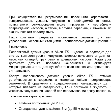
При осуществлении регулирования насосными агрегатами
контролировать уровень жидкости с необходимой точностью
правильного регулирования может привести к нестабиль
повреждению насосов, а также, в случае перелива, к тяжёлым э
экономическим последствиям.
Наша компания предлагает проверенное решение для авт
управления насосными станциями – поплавковые датчики уровня A
Применение
Поплавковый датчик уровня Aikon FS-1 идеально подходит дл
систем контроля уровня жидкости, которые применяются для ка
насосных станций, грунтовых и дренажных насосов. Когда уро
достигает датчика, поплавок наклоняется и активируе
микропереключатель для пуска/остановки насоса или срабатыван
сигнализации.
Корпус поплавкового датчика уровня Aikon FS-1 отлича
устойчивостью к коррозии, а материал кабеля предотвращае
отложений. В сравнении с традиционными поплавковыми датч
которые плавают на поверхности, FS-1 погружен в жидкость, 
избежать запутывания кабелей при использовании сразу нескольки
Технические характеристики
Глубина погружения: до 20 м;
Стандартная длина кабеля: 5 м (до 50 м по запросу);