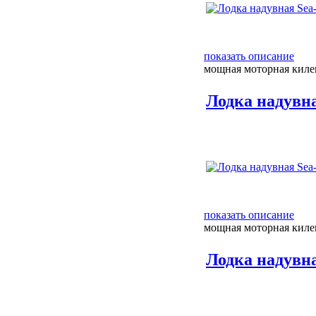
показать описание
мощная моторная килев
Лодка надувн
показать описание
мощная моторная киле
Лодка надувна