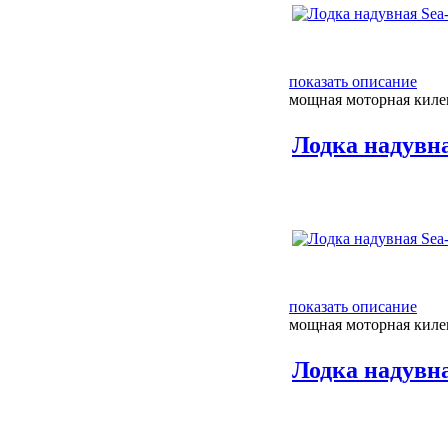
показать описание
мощная моторная килев
Лодка надувн
показать описание
мощная моторная киле
Лодка надувна