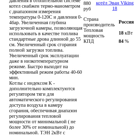
давления в отопительной системе
880
котел снабжен термо-манометром
руб
с диапазоном измерения
температуры 0-120С и давления 0-
Страна
Россия
4бар. Увеличенная глубина
производитель
загрузочной камеры, позволяющая
Тепловая
18
кВт
использовать в качестве топлива
мощность
стандартные дрова длинной до 55
КПД
84
%
см. Увеличенный срок сгорания
полной загрузки топлива.
Увеличенный срок эксплуатации
даже в низкотемпературном
режиме. Быстро выходит на
эффективный режим работы 40-60
мин.
Котлы с индексом К -
дополнительно комплектуются
регулятором тяги для
автоматического регулирования
доступа воздуха в камеру
сгорания, обеспечивая диапазон
регулирования тепловой
мощности от минимальной ( не
более 30% от номинальной) до
номинальной. ТЭН 2кВт с