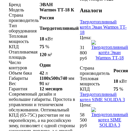
Бренд
ЭВАН
Модель
Warmos TT-18 К
Аналоги
Страна
Россия
производитель
Твердотопливный
Тип
котёл Эван Warmos TT-
Твердотопливный
оборудования
18
Тепловая
Цена:
18
кВт
мощность
КПД
75
%
31
Отапливаемая
800
120
м²
площадь
руб
Число
Один
контуров
Страна
Россия
Объем бака
42
л
производитель
Габариты
1100x500x740
мм
Тепловая
18
кВт
Вес
91
кг
мощность
Гарантия
12 месяцев
КПД
75
%
Современный дизайн и
Твердотопливный
небольшие габариты. Простота в
котел SIME SOLIDA 3
управлении и техническом
Цена:
обслуживании. Оптимальный
58
КПД (65-75С) рассчитан не на
500
европейскую, а на российскую
руб
зиму, позволяет с одной стороны
сэкономить топливо, а с другой