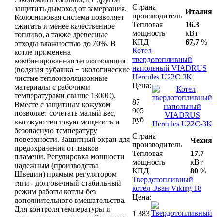
Страна
защитить дымоход от замерзания.
Италия
производитель
Колосниковая система позволяет
Тепловая
16.3
сжигать и менее качественное
мощность
кВт
топливо, а также древесные
КПД
67,7
%
отходы влажностью до 70%. В
Котел
котле применена
твердотопливный
комбинированная теплоизоляция
напольный VIADRUS
(водяная рубашка + экологические
Hercules U22C-3K
чистые теплоизоляционные
Цена:
материалы с рабочими
температурами свыше 1300С).
87
Вместе с защитным кожухом
905
позволяет сочетать малый вес,
руб
высокую тепловую мощность и
безопасную температуру
Страна
поверхности. Защитный экран для
Чехия
производитель
предохранения от языков
Тепловая
17.7
пламени. Регулировка мощности
мощность
кВт
надежным (производства
КПД
80
%
Швеции) прямым регулятором
Твердотопливный
тяги - долговечный стабильный
котёл Эван Viking 18
режим работы котлы без
Цена:
дополнительного вмешательства.
Для контроля температуры и
1 383