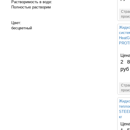
Растворимость в воде:
Полностью растворим
Стра
прои
Цвет:
Жидко
бесцветный
систе
HeatG
PROT
Цена
2 8
руб
Стра
прои
Жидко
тепло
STEE
кг
Цена