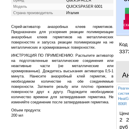
Бренд
QuickSPACER
Модель
QUICKSPASER 6001
Страна производитель
Италия
ск
Спрей-активатор анаэробных клеев герметиков.
Предназначен для ускорения реакции полимеризации
анаэробных клеев герметиков на металлических
поверхностях и запуска реакции полимеризации на не
Код 
металлических и хромированных поверхностях.
337
ИНСТРУКЦИЯ ПО ПРИМЕНЕНИЮ: Распылите активатор
на подготовленные металлические соединения или
неактивные части (не металлические или
хромированные). Дождитесь высыхания активатора 0,5-1
А
минута. Нанесите анаэробный клей герметик, в
необходимом количестве на обе соединяемые
поверхности. Затяните резьбу или плотно прижмите
Реаге
поверхности друг к другу. Подождите необходимое
систе
количество времени для затвердевания герметика. Не
Heat
изменяйте соединение после затвердевания герметика.
806R
Объем продукта:
Цена
200 мл
2 2
руб