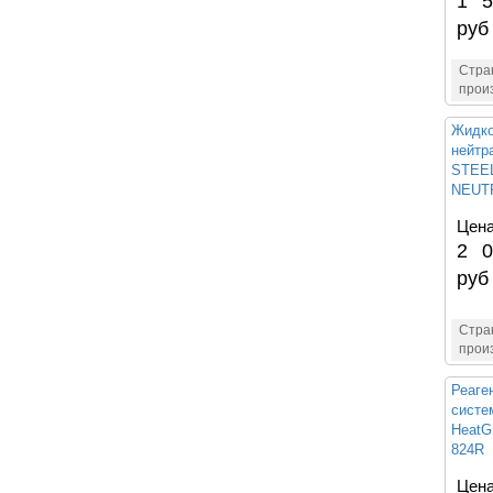
1 5
руб
Стра
прои
Жидко
нейтр
STEE
NEUTR
Цена
2 0
руб
Стра
прои
Реаге
систе
Heat
824R
Цена