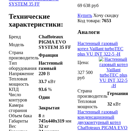
69 638 руб
Технические
Купить
Хочу скидку
Код товара:
7653
характеристики:
Аналоги
Бренд
Chaffoteaux
PIGMA EVO
Настенный газовый
Модель
SYSTEM 35 FF
котел Vaillant turboTEC
Страна
plus VU INT 322-5 -H
Франция
производитель
Цена:
Тип
Настенный
оборудования
газовый
327 500
Напряжение
220
В
руб
Тепловая
33.7
кВт
мощность
КПД
93.6
%
Страна
Германия
Число
производитель
Один
контуров
Тепловая
32
кВт
Камера
мощность
Закрытая
сгорания
Настенный газовый
Объем бака
8
л
конденсационный
Габариты
745x440x319
мм
двухконтурный котел
Вес
32
кг
Chaffoteaux PIGMA EVO