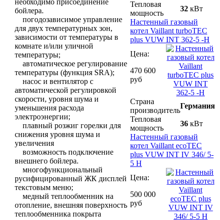
необходимо присоединение
Тепловая
32
кВт
бойлера.
мощность
погодозависимое управление
Настенный газовый
для двух температурных зон,
котел Vaillant turboTEC
зависимости от температуры в
plus VUW INT 362-5 -H
комнате и/или уличной
Цена:
температуры;
автоматическое регулирование
470 600
температуры (функция SRA);
руб
насос и вентилятор с
автоматической регулировкой
скорости, уровня шума и
Страна
Германия
уменьшения расхода
производитель
электроэнергии;
Тепловая
36
кВт
плавный розжиг горелки для
мощность
снижения уровня шума и
Настенный газовый
увеличения
котел Vaillant ecoTEC
возможность подключение
plus VUW INT IV 346/ 5-
внешнего бойлера.
5 H
многофункциональный
Цена:
русифицированный ЖК дисплей
текстовым меню;
500 000
медный теплообменник на
руб
отопление, внешняя поверхность
теплообменника покрыта