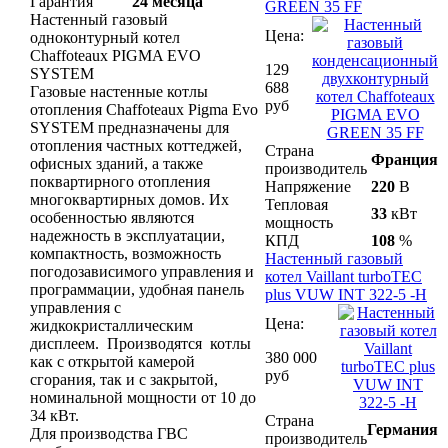
Гарантия
24 месяца
GREEN 35 FF
Настенный газовый
Цена:
одноконтурный котел
Chaffoteaux PIGMA EVO
129
SYSTEM
688
Газовые настенные котлы
руб
отопления Chaffoteaux Pigma Evo
SYSTEM предназначены для
отопления частных коттеджей,
Страна
Франция
офисных зданий, а также
производитель
поквартирного отопления
Напряжение
220
В
многоквартирных домов. Их
Тепловая
33
кВт
особенностью являются
мощность
надежность в эксплуатации,
КПД
108
%
компактность, возможность
Настенный газовый
погодозависимого управления и
котел Vaillant turboTEC
программации, удобная панель
plus VUW INT 322-5 -H
управления с
Цена:
жидкокристаллическим
дисплеем. Производятся котлы
380 000
как с открытой камерой
руб
сгорания, так и с закрытой,
номинальной мощности от 10 до
34 кВт.
Страна
Германия
Для производства ГВС
производитель