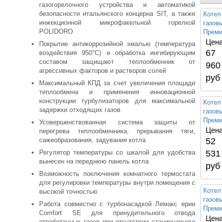
газогорелочного устройства и автоматикой
безопасности итальянского концерна SIT, а также
Котел
инжекционной микрофакельной горелкой
газо
POLIDORO
Преми
Цена
Покрытие антикоррозийной эмалью (температура
67
воздействия 950°С) и обработка ингибирующим
составом защищают теплообменник от
960
агрессивных факторов и растворов солей
руб
Максимальный КПД за счет увеличения площади
теплообмена и применения инновационной
конструкции турбулизаторов для максимальной
Котел
задержки отходящих газов
газо
Преми
Усовершенствованная система защиты от
Цена
перегрева теплообменника, прерывания тяги,
сажеобразования, задувания котла
52
Регулятор температуры со шкалой для удобства
531
вынесен на переднюю панель котла
руб
Возможность поключения комнатного термостата
для регулировки температуры внутри помещения с
Котел
высокой точностью
газо
Работа совместно с турбонасадкой Лемакс ерии
Преми
Comfort SE для принудительного отвода
Цена
отработанных газов при отсутствии стационарного