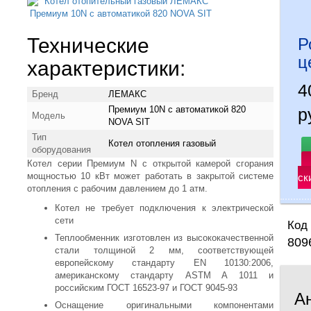
Технические
Р
ц
характеристики:
Бренд
ЛЕМАКС
Премиум 10N с автоматикой 820
р
Модель
NOVA SIT
Тип
Котел отопления газовый
оборудования
Котел серии Премиум N с открытой камерой сгорания
мощностью 10 кВт может работать в закрытой системе
ск
отопления с рабочим давлением до 1 атм.
Котел не требует подключения к электрической
сети
Код 
Теплообменник изготовлен из высококачественной
809
стали толщиной 2 мм, соответствующей
европейскому стандарту EN 10130:2006,
американскому стандарту ASTM A 1011 и
российским ГОСТ 16523-97 и ГОСТ 9045-93
А
Оснащение оригинальными компонентами