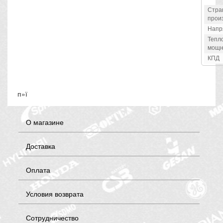
Стра
прои
Напр
Тепл
мощн
КПД
п»ї
О магазине
Доставка
Оплата
Условия возврата
Сотрудничество