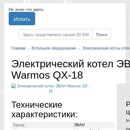
Не знаю что здесь
Искать
Поиск
Главная
→
Котельное оборудование
→
Электрические котлы отоп
Электрический котел Э
Warmos QX-18
Технические
Р
ц
характеристики:
Ут
Бренд
ЭВАН
(п