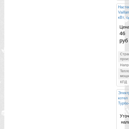
Насте
Vailla
кВт, 
Цена
46 
руб
Стра
прои
Напр
Тепл
мощн
КПД
Элект
котел
Турбо
Уточ
нал