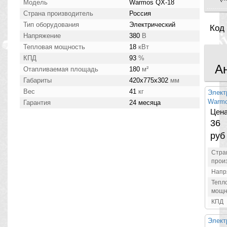
Модель
Warmos QX-18
Страна производитель
Россия
Тип оборудования
Электрический
Код
Напряжение
380
В
Тепловая мощность
18
кВт
КПД
93
%
А
Отапливаемая площадь
180
м²
Габариты
420x775x302
мм
Вес
41
кг
Элект
Warmo
Гарантия
24 месяца
Цена
36 
руб
Стра
прои
Напр
Тепл
мощн
КПД
Элект