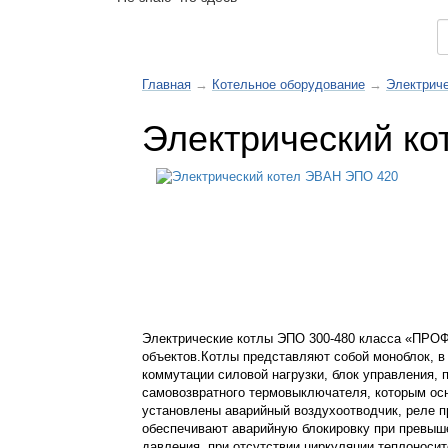
Каталог товаров
Главная
→
Котельное оборудование
→
Электриче
Электрический к
Электрические котлы ЭПО 300-480 класса «ПРО
объектов.Котлы представляют собой моноблок, в
коммутации силовой нагрузки, блок управления,
самовозвратного термовыключателя, которым ос
установлены аварийный воздухоотводчик, реле пр
обеспечивают аварийную блокировку при превыше
давления, при отсутствии циркуляции теплоноси