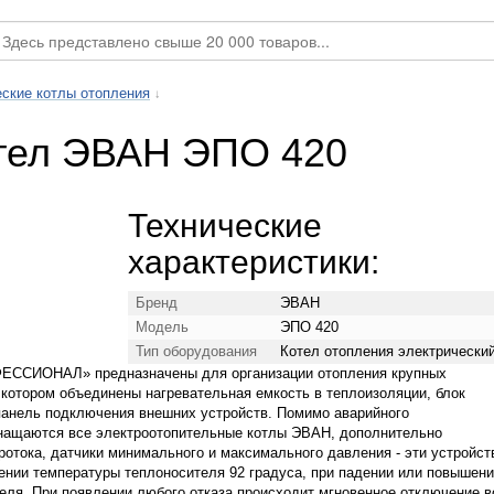
ские котлы отопления
↓
отел ЭВАН ЭПО 420
Технические
характеристики:
Бренд
ЭВАН
Модель
ЭПО 420
Тип оборудования
Котел отопления электрически
ФЕССИОНАЛ» предназначены для организации отопления крупных
 котором объединены нагревательная емкость в теплоизоляции, блок
 панель подключения внешних устройств. Помимо аварийного
нащаются все электроотопительные котлы ЭВАН, дополнительно
отока, датчики минимального и максимального давления - эти устройст
нии температуры теплоносителя 92 градуса, при падении или повышен
теля. При появлении любого отказа происходит мгновенное отключение в