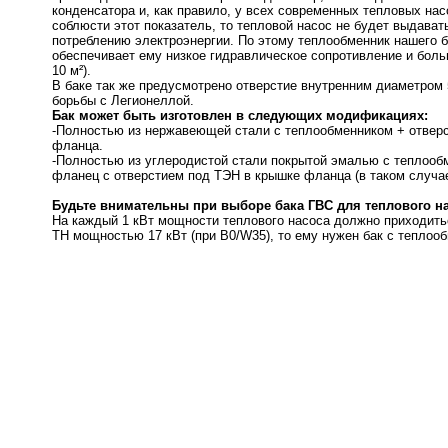
конденсатора и, как правило, у всех современных тепловых нас
соблюсти этот показатель, то тепловой насос не будет выдава
потреблению электроэнергии. По этому теплообменник нашего б
обеспечивает ему низкое гидравлическое сопротивление и бол
10 м²).
В баке так же предусмотрено отверстие внутренним диаметром 
борьбы с Легионеллой.
Бак может быть изготовлен в следующих модификациях:
-Полностью из нержавеющей стали с теплообменником + отвер
фланца.
-Полностью из углеродистой стали покрытой эмалью с теплооб
фланец с отверстием под ТЭН в крышке фланца (в таком случа
Будьте внимательны при выборе бака ГВС для теплового на
На каждый 1 кВт мощности теплового насоса должно приходитьс
ТН мощностью 17 кВт (при B0/W35), то ему нужен бак с теплооб