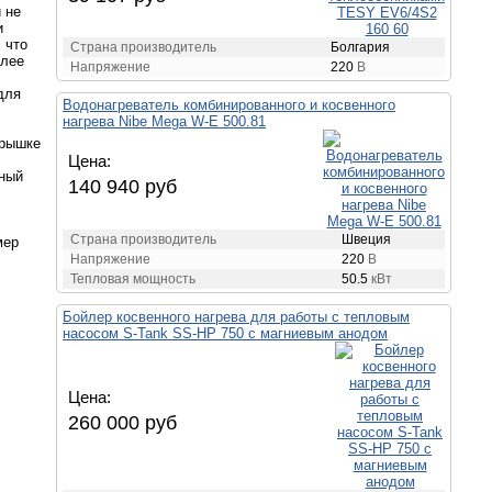
 не
и
 что
Страна производитель
Болгария
олее
Напряжение
220
В
для
Водонагреватель комбинированного и косвенного
нагрева Nibe Mega W-E 500.81
крышке
Цена:
нный
140 940 руб
Страна производитель
Швеция
мер
Напряжение
220
В
Тепловая мощность
50.5
кВт
Бойлер косвенного нагрева для работы с тепловым
насосом S-Tank SS-HP 750 с магниевым анодом
Цена:
260 000 руб