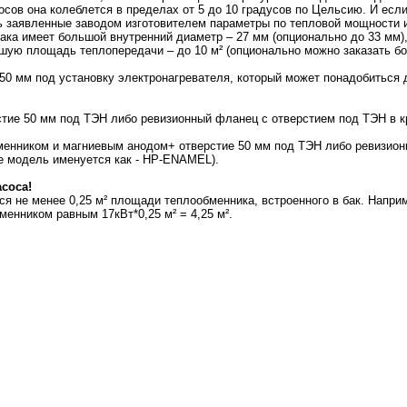
осов она колеблется в пределах от 5 до 10 градусов по Цельсию. И если
ть заявленные заводом изготовителем параметры по тепловой мощности 
ака имеет большой внутренний диаметр – 27 мм (опционально до 33 мм),
ьшую площадь теплопередачи – до 10 м² (опционально можно заказать б
50 мм под установку электронагревателя, который может понадобиться 
стие 50 мм под ТЭН либо ревизионный фланец с отверстием под ТЭН в 
менником и магниевым анодом+ отверстие 50 мм под ТЭН либо ревизио
е модель именуется как - HP-ENAMEL).
соса!
я не менее 0,25 м² площади теплообменника, встроенного в бак. Напри
менником равным 17кВт*0,25 м² = 4,25 м².