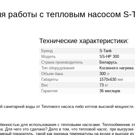
ля работы с тепловым насосом S-
Технические характеристики:
Бренд
S-Tank
Модель
SS-HP 300
Страна производитель
Беларусь
Тип оборудования
Косвеного нагрева
Объем бака
300
л
Габариты
1570x630
мм
Вес
73
кг
Гарантия
36 месяцев
й санитарной воды от Теплового насоса либо котлов высокой мощности.
обенностью для использования с тепловыми насосами. Теплообменник эт
а. Для чего это сделано? Дело в том, что тепловой насос, при выгрузке
ажный показатель, такой как разница температуры на входе и выходе из