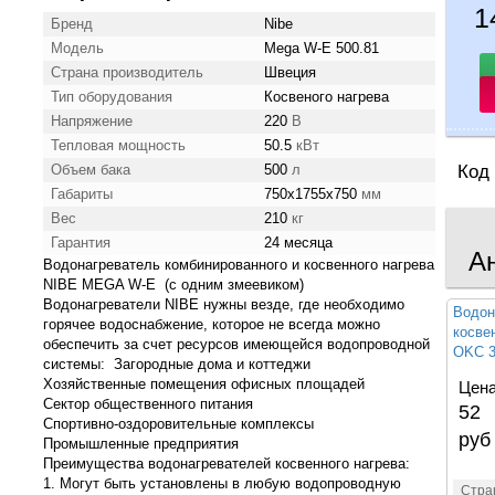
1
Бренд
Nibe
Модель
Mega W-E 500.81
Страна производитель
Швеция
Тип оборудования
Косвеного нагрева
Напряжение
220
В
Тепловая мощность
50.5
кВт
Объем бака
500
л
Код
Габариты
750x1755x750
мм
Вес
210
кг
Гарантия
24 месяца
А
Водонагреватель комбинированного и косвенного нагрева
NIBE MEGA W-E (с одним змеевиком)
Водонагреватели NIBE нужны везде, где необходимо
Водон
горячее водоснабжение, которое не всегда можно
косве
обеспечить за счет ресурсов имеющейся водопроводной
OKC 3
системы: Загородные дома и коттеджи
Хозяйственные помещения офисных площадей
Цена
Сектор общественного питания
52 
Спортивно-оздоровительные комплексы
руб
Промышленные предприятия
Преимущества водонагревателей косвенного нагрева:
1. Могут быть установлены в любую водопроводную
Стра