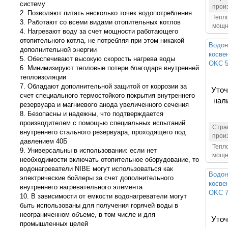
систему
прои
2. Позволяют питать несколько точек водопотребления
Тепл
3. Работают со всеми видами отопительных котлов
мощн
4. Нагревают воду за счет мощности работающего
отопительного котла, не потребляя при этом никакой
Водон
дополнительной энергии
косве
5. Обеспечивают высокую скорость нагрева воды
OKC 5
6. Минимизируют тепловые потери благодаря внутренней
теплоизоляции
7. Обладают дополнительной защитой от коррозии за
Уточ
счет специального термостойкого покрытия внутреннего
нал
резервуара и магниевого анода увеличенного сечения
8. Безопасны и надежны, что подтверждается
производителем с помощью специальных испытаний
Стра
внутреннего стального резервуара, проходящего под
прои
давлением 40Б
Тепл
9. Универсальны в использовании: если нет
мощн
необходимости включать отопительное оборудование, то
водонагреватели NIBE могут использоваться как
Водон
электрические бойлеры за счет дополнительного
косве
внутреннего нагревательного элемента
OKC 7
10. В зависимости от емкости водонагреватели могут
быть использованы для получения горячей воды в
неограниченном объеме, в том числе и для
Уточ
промышленных целей