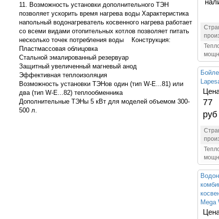
нал
11. Возможность установки дополнительного ТЭН
позволяет ускорить время нагрева воды Характеристика
напольный водонагреватель косвенного нагрева работает
Стра
со всеми видами отопительных котлов позволяет питать
прои
несколько точек потребления воды Конструкция:
Тепл
Пластмассовая облицовка
мощн
Стальной эмалированный резервуар
Защитный увеличенный магневый анод
Бойле
Эффективная теплоизоляция
Lapes
Возможность установки ТЭНов один (тип W-E...81) или
Цена
два (тип W-E...82) теплообменника
77
Дополнительные ТЭНы 5 кВт для моделей объемом 300-
500 л.
руб
Стра
прои
Тепл
мощн
Водон
комби
косве
Mega 
Цена