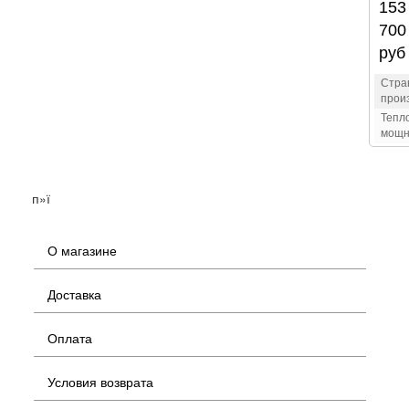
153
700
руб
Стра
прои
Тепл
мощн
п»ї
О магазине
Доставка
Оплата
Условия возврата