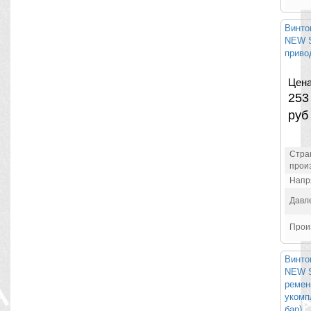
Винто
NEW S
привод
Цена
25
руб
Стра
прои
Напр
Давл
Прои
Винто
NEW S
ремен
укомп
бар)