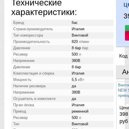
Технические
ц
характеристики:
3
Бренд
fiac
Страна-производитель
Италия
Тип компрессора
Винтовой
Производительность
820
л/мин
Давление
8 бар
бар
Ресивер
500
л
Код
Напряжение
380В
Давление
8 бар
А
Комплектация и сборка
Италия
Мощность
5,5
кВт
Винто
Наличие ресивера
да
NEW S
Напряжение
380В
привод
Осушитель в комплекте
да
Пр-во блока
Италия
Цена
Привод
ременной
39
Ресивер
500
л
руб
Тип
Винтовой