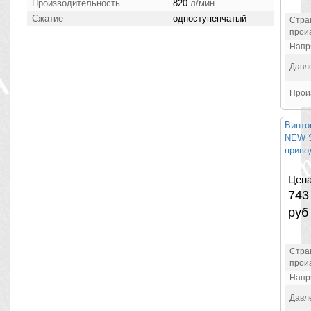
Производительность
820
л/мин
Сжатие
одноступенчатый
Стра
прои
Напр
Давл
Прои
Винто
NEW S
привод
Цена
74
руб
Стра
прои
Напр
Давл