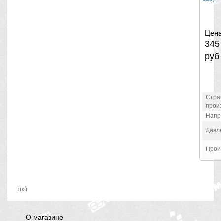
Цена
34
руб
Стра
прои
Напр
Давл
Прои
п»ї
О магазине