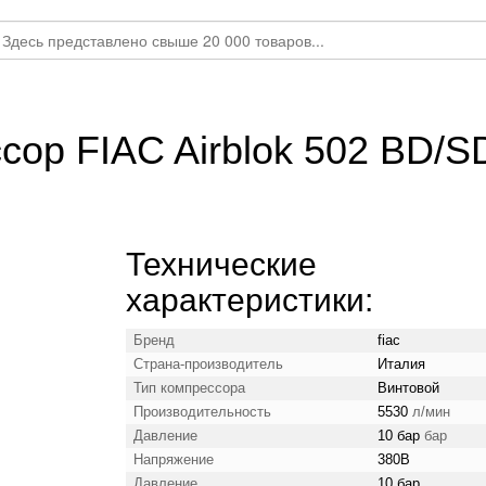
сор FIAC Airblok 502 BD/S
Технические
характеристики:
Бренд
fiac
Страна-производитель
Италия
Тип компрессора
Винтовой
Производительность
5530
л/мин
Давление
10 бар
бар
Напряжение
380В
Давление
10 бар