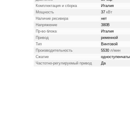
Комплектация и сборка
Италия
Мощность
37
кВт
Наличие ресивера
нет
Напряжение
380В
Пр-во блока
Италия
Привод
ременной
Тип
Винтовой
Производительность
5530
л/мин
Сжатие
одноступенчаты
Частотно-регулируемый привод
Да