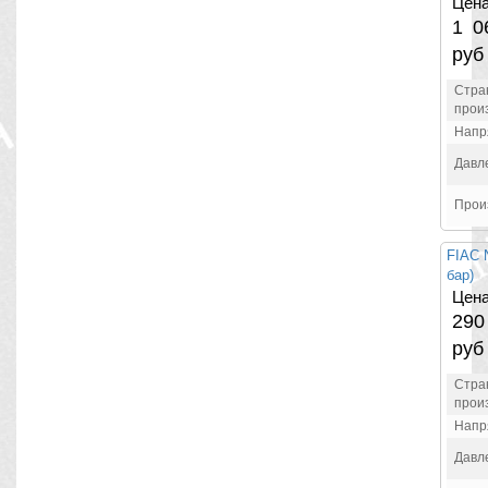
Цена
1 0
руб
Стра
прои
Напр
Давл
Прои
FIAC 
бар)
Цена
29
руб
Стра
прои
Напр
Давл