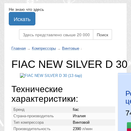
Не знаю что здесь
Искать
Поиск
Главная
→
Компрессоры
→
Винтовые
↓
FIAC NEW SILVER D 30 
Технические
Р
характеристики:
ц
Бренд
fiac
7
Страна-производитель
Италия
Тип компрессора
Винтовой
Производительность
2390
л/мин