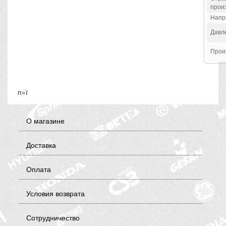
прои
Напр
Давл
Прои
п»ї
О магазине
Доставка
Оплата
Условия возврата
Сотрудничество