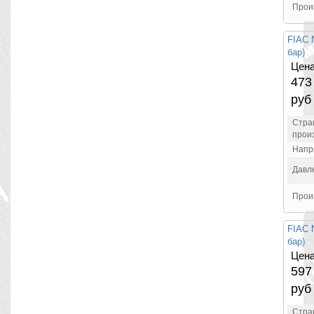
Прои
FIAC 
бар)
Цена
47
руб
Стра
прои
Напр
Давл
Прои
FIAC 
бар)
Цена
59
руб
Стра