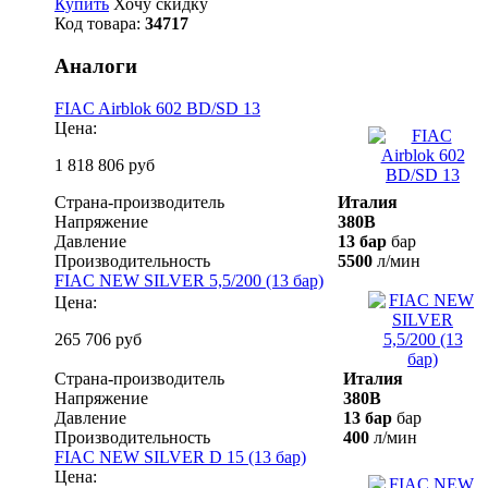
Купить
Хочу скидку
Код товара:
34717
Аналоги
FIAC Airblok 602 BD/SD 13
Цена:
1 818 806 руб
Страна-производитель
Италия
Напряжение
380В
Давление
13 бар
бар
Производительность
5500
л/мин
FIAC NEW SILVER 5,5/200 (13 бар)
Цена:
265 706 руб
Страна-производитель
Италия
Напряжение
380В
Давление
13 бар
бар
Производительность
400
л/мин
FIAC NEW SILVER D 15 (13 бар)
Цена: