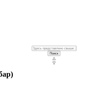
Поиск
△
▽
бар)