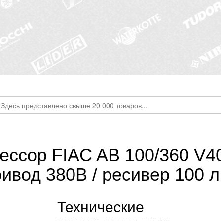
сор FIAC AB 100/360 V400 
ивод 380В / ресивер 100 л
Технические