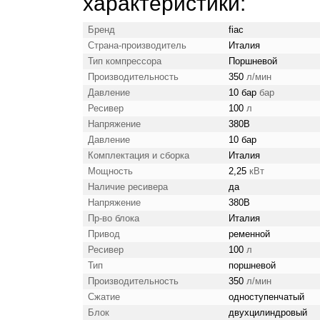
характеристики:
Бренд
fiac
Страна-производитель
Италия
Тип компрессора
Поршневой
Производительность
350
л/мин
Давление
10 бар
бар
Ресивер
100
л
Напряжение
380В
Давление
10 бар
Комплектация и сборка
Италия
Мощность
2,25
кВт
Наличие ресивера
да
Напряжение
380В
Пр-во блока
Италия
Привод
ременной
Ресивер
100
л
Тип
поршневой
Производительность
350
л/мин
Сжатие
одноступенчатый
Блок
двухцилиндровый