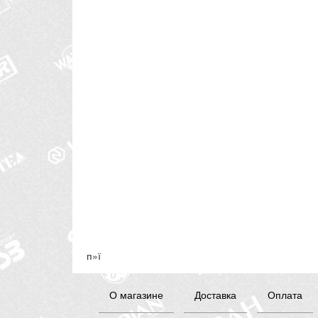
п»ї
О магазине
Доставка
Оплата