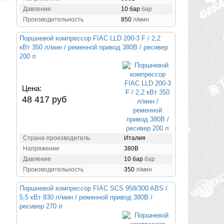
Давление
10 бар
бар
Производительность
850
л/мин
Поршневой компрессор FIAC LLD 200-3 F / 2,2
кВт 350 л/мин / ременной привод 380В / ресивер
200 л
Цена:
48 417 руб
Страна-производитель
Италия
Напряжение
380В
Давление
10 бар
бар
Производительность
350
л/мин
Поршневой компрессор FIAC SCS 958/300 ABS /
5,5 кВт 830 л/мин / ременной привод 380В /
ресивер 270 л