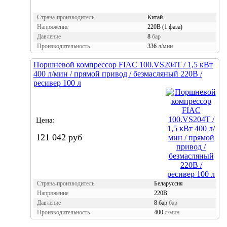
Страна-производитель
Китай
Напряжение
220В (1 фаза)
Давление
8
бар
Производительность
336
л/мин
Поршневой компрессор FIAC 100.VS204T / 1,5 кВт
400 л/мин / прямой привод / безмасляный 220В /
ресивер 100 л
Цена:
121 042 руб
Страна-производитель
Беларуссия
Напряжение
220В
Давление
8 бар
бар
Производительность
400
л/мин