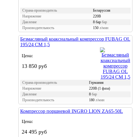
Страна-производитель
Беларуссия
Напряжение
220В
Давление
8 бар
бар
Производительность
150
л/мин
Безмасляный коаксиальный компрессор FUBAG OL
195/24 CM 1,5
Цена:
13 850 руб
Страна-производитель
Германия
Напряжение
220В (1 фаза)
Давление
8
бар
Производительность
180
л/мин
Компрессор поршневой INGRO LION ZA65-50L
Цена:
24 495 руб