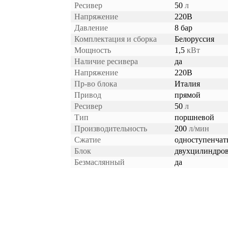
Ресивер
50
л
Напряжение
220В
Давление
8 бар
Комплектация и сборка
Белоруссия
Мощность
1,5
кВт
Наличие ресивера
да
Напряжение
220В
Пр-во блока
Италия
Привод
прямой
Ресивер
50
л
Тип
поршневой
Производительность
200
л/мин
Сжатие
одноступенча
Блок
двухцилиндро
Безмаслянный
да