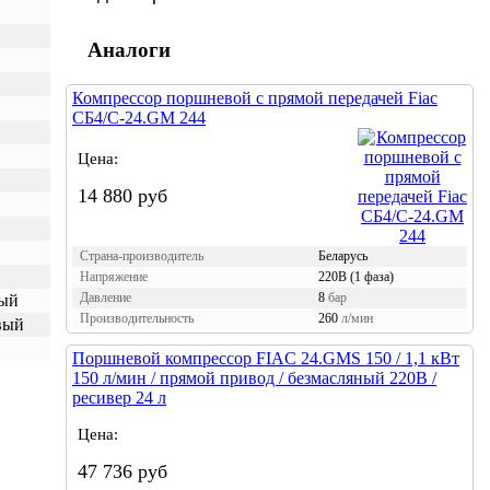
Аналоги
Компрессор поршневой с прямой передачей Fiac
СБ4/С-24.GM 244
Цена:
14 880 руб
Страна-производитель
Беларусь
Напряжение
220В (1 фаза)
Давление
8
бар
тый
Производительность
260
л/мин
вый
Поршневой компрессор FIAC 24.GMS 150 / 1,1 кВт
150 л/мин / прямой привод / безмасляный 220В /
ресивер 24 л
Цена:
47 736 руб