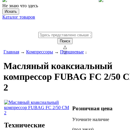
Не знаю что здесь
Искать
Каталог товаров
Поиск
△
Главная
→
Компрессоры
→
Поршневые
▽
↓
Масляный коаксиальный
компрессор FUBAG FC 2/50 
2
Розничная цена
Уточните наличие
Технические
(под заказ)