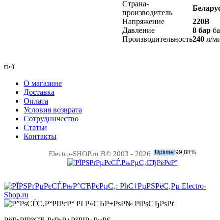
Страна-
Белару
производитель
Напряжение
220В
Давление
8 бар
ба
Производительность
240
л/м
п»ї
О магазине
Доставка
Оплата
Условия возврата
Сотрудничество
Статьи
Контакты
Electro-SHOP.ru В© 2003 - 2026