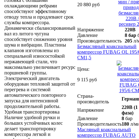
головка с большими
20 880 руб
охлаждающими ребрами
способствуют эффективному
отводу тепла и продлевают срок
службы компрессора.
Динамически сбалансированный
Напряжение
220В
вал из литого чугуна
Давление
8 бар
б
способствует снижению уровня
Производительность
205
л/
шума и вибрации. Пластины
Безмасляный коаксиальный
клапанов изготовлены из
компрессор FUBAG OL 195/
специальной износостойкой
CM1,5
нержавеющей стали, что
максимально увеличивает ресурс
Цена:
поршневой группы.
Электрический двигатель
9 115 руб
оборудован тепловой защитой от
перегрева и системой
автоматического повторного
Страна-
Герман
запуска для интенсивной
производитель
продолжительной работы.
220В (1
Напряжение
Удобная транспортировка
фаза)
Наличие удобной ручки и
Давление
8
бар
больших устойчивых колес
Производительность
180
л/м
делает транспортировку
Масляный коаксиальный
компрессора легкой и
компрессор FUBAG AUTO