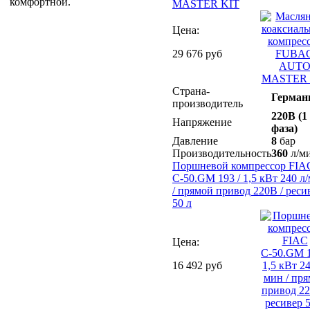
комфортной.
MASTER KIT
Цена:
29 676 руб
Страна-
Герман
производитель
220В (1
Напряжение
фаза)
Давление
8
бар
Производительность
360
л/м
Поршневой компрессор FIA
С-50.GM 193 / 1,5 кВт 240 л
/ прямой привод 220В / реси
50 л
Цена:
16 492 руб