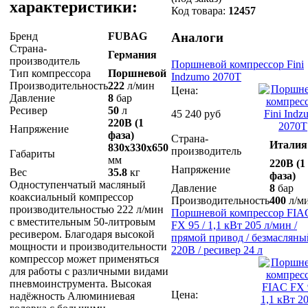
характеристики:
Код товара:
12457
Бренд
FUBAG
Аналоги
Страна-
Германия
производитель
Поршневой компрессор Fini
Тип компрессора
Поршневой
Indzumo 2070T
Производительность
222
л/мин
Цена:
Давление
8
бар
Ресивер
50
л
45 240 руб
220В (1
Напряжение
фаза)
Страна-
Италия
830x330x650
производитель
Габариты
мм
220В (1
Напряжение
Вес
35.8
кг
фаза)
Одноступенчатый масляный
Давление
8
бар
коаксиальный компрессор
Производительность
400
л/м
производительностью 222 л/мин
Поршневой компрессор FIA
с вместительным 50-литровым
FX 95 / 1,1 кВт 205 л/мин /
ресивером. Благодаря высокой
прямой привод / безмасляны
мощности и производительности
220В / ресивер 24 л
компрессор может применяться
для работы с различными видами
пневмоинструмента. Высокая
Цена:
надёжность Алюминиевая