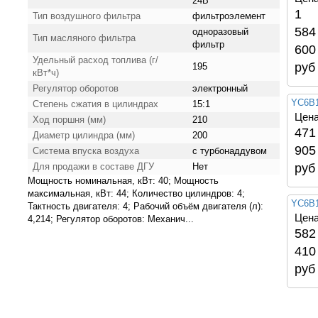
24В
1
Тип воздушного фильтра
фильтроэлемент
584
одноразовый
Тип масляного фильтра
фильтр
600
Удельный расход топлива (г/
руб
195
кВт*ч)
Регулятор оборотов
электронный
YC6B1
Степень сжатия в цилиндрах
15:1
Цена
Ход поршня (мм)
210
471
Диаметр цилиндра (мм)
200
905
Система впуска воздуха
с турбонаддувом
Для продажи в составе ДГУ
Нет
руб
Мощность номинальная, кВт: 40; Мощность
максимальная, кВт: 44; Количество цилиндров: 4;
YC6B1
Тактность двигателя: 4; Рабочий объём двигателя (л):
Цена
4,214; Регулятор оборотов: Механич...
582
410
руб