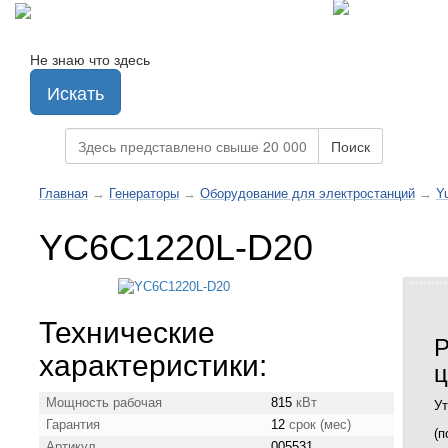
Не знаю что здесь
Искать
Поиск
Главная
→
Генераторы
→
Оборудование для электростанций
→
Y
YC6C1220L-D20
Технические
Р
характеристики:
ц
Мощность рабочая
815
кВт
Ут
Гарантия
12
срок (мес)
(п
Артикул
005531