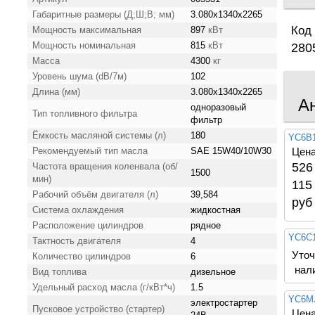
Габаритные размеры (Д;Ш;В; мм)
3.080x1340x2265
Код 
Мощность максимальная
897
кВт
Мощность номинальная
815
кВт
280
Масса
4300
кг
Уровень шума (dB/7м)
102
Длина (мм)
3.080x1340x2265
А
одноразовый
Тип топливного фильтра
фильтр
Ёмкость масляной системы (л)
180
YC6B1
Рекомендуемый тип масла
SAE 15W40/10W30
Цена
526
Частота вращения коленвала (об/
1500
мин)
115
Рабочий объём двигателя (л)
39,584
руб
Система охлаждения
жидкостная
Расположение цилиндров
рядное
YC6C1
Тактность двигателя
4
Уточ
Количество цилиндров
6
нал
Вид топлива
дизельное
Удельный расход масла (г/кВт*ч)
1.5
YC6MJ
электростартер
Пусковое устройство (стартер)
Цена