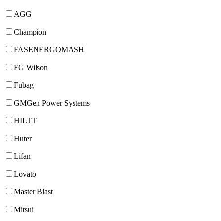
AGG
Champion
FASENERGOMASH
FG Wilson
Fubag
GMGen Power Systems
HILTT
Huter
Lifan
Lovato
Master Blast
Mitsui