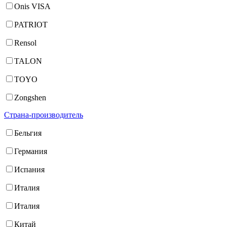
Onis VISA
PATRIOT
Rensol
TALON
TOYO
Zongshen
Страна-производитель
Бельгия
Германия
Испания
Италия
Италия
Китай