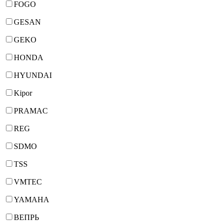
FOGO
GESAN
GEKO
HONDA
HYUNDAI
Kipor
PRAMAC
REG
SDMO
TSS
VMTEC
YAMAHA
ВЕПРЬ