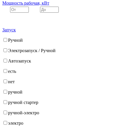
Мощность рабочая, кВт
Запуск
Ручной
Электрозапуск / Ручной
Автозапуск
есть
нет
ручной
ручной стартер
ручной-электро
электро