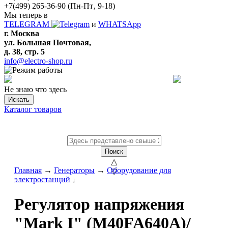
+7(499) 265-36-90
(Пн-Пт‚ 9-18)
Мы теперь в
TELEGRAM
и
WHATSApp
г. Москва
ул. Большая Почтовая,
д. 38, стр. 5
info@electro-shop.ru
Не знаю что здесь
Искать
Каталог товаров
Поиск
△
Главная
→
Генераторы
→
Оборудование для
▽
электростанций
↓
Регулятор напряжения
"Mark I" (M40FA640A)/