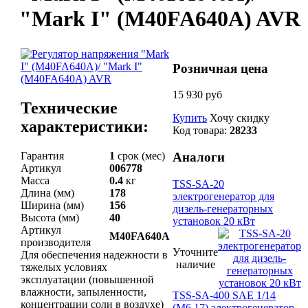
"Mark I" (M40FA640A) AVR
Розничная цена
15 930 руб
Технические
Купить
Хочу скидку
характеристики:
Код товара:
28233
Гарантия
1
срок (мес)
Аналоги
Артикул
006778
Масса
0.4
кг
TSS-SA-20
Длина (мм)
178
электрогенератор для
Ширина (мм)
156
дизель-генераторных
Высота (мм)
40
установок 20 кВт
Артикул
M40FA640A
производителя
Уточните
Для обеспечения надежности в
наличие
тяжелых условиях
эксплуатации (повышенной
влажности, запыленности,
TSS-SA-400 SAE 1/14
концентрации соли в воздухе)
(М6,17) электрогенератор