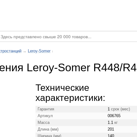
ктростанций
→
Leroy-Somer
↓
ения Leroy-Somer R448/R
Технические
характеристики:
Гарантия
1
срок (мес)
Артикул
006765
Масса
1.1
кг
Длина (мм)
201
Ширина (мм)
140