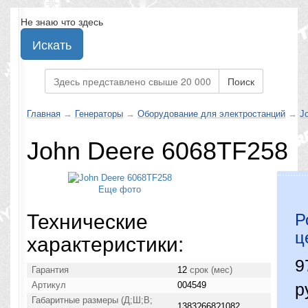
Не знаю что здесь
Искать
Поиск
Главная
→
Генераторы
→
Оборудование для электростанций
→
J
John Deere 6068TF258
Еще фото
Технические
Р
ц
характеристики:
9
Гарантия
12
срок (мес)
Артикул
004549
р
Габаритные размеры (Д;Ш;В;
1383?668?1082