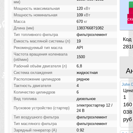
мм)
Мощность максимальная
120
кВт
Мощность номинальная
109
кВт
ск
Масса
670
кг
Длина (мм)
1383?668?1082
Тип топливного фильтра
фильтроэлемент
Код 
Ёмкость масляной системы (л)
19
281
Рекомендуемый тип масла
API
Частота вращения коленвала
1500
(об/мин)
Рабочий объём двигателя (л)
6,8
А
Система охлаждения
жидкостная
Расположение цилиндров
рядное
John 
Тактность двигателя
4
Цена
Количество цилиндров
6
1
Вид топлива
дизельное
160
электростартер 12 /
Пусковое устройство (стартер)
24 В
038
Тип воздушного фильтра
фильтроэлемент
руб
Тип масляного фильтра
фильтроэлемент
Зарядный генератор (А)
0.92