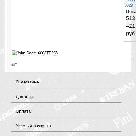
3029T
Цена
513
421
руб
п»ї
О магазине
Доставка
Оплата
Условия возврата