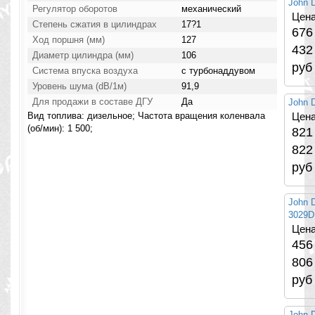
John 
Регулятор оборотов
механический
Цена
Степень сжатия в цилиндрах
17?1
676
Ход поршня (мм)
127
432
Диаметр цилиндра (мм)
106
руб
Система впуска воздуха
с турбонаддувом
Уровень шума (dB/1м)
91,9
Для продажи в составе ДГУ
Да
John 
Вид топлива: дизельное; Частота вращения коленвала
Цена
(об/мин): 1 500;
821
822
руб
John 
3029D
Цена
456
806
руб
John 