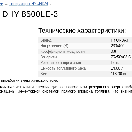
ии
→
Генераторы HYUNDAI
↓
i DHY 8500LE-3
Технические характеристики:
Бренд
HYUNDAI
Напряжение (В)
230/400
Коэффициент мощности
0.8
Габариты
75x50x63.5
Регулятор напряжения
Есть
Емкость топливного бака
14.00
л
Вес
116.00
кг
ыработки электрического тока.
ичные источники энергии для основного или резервного энергоснаб
нащены инжекторной системой прямого впрыска топлива, что значи