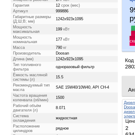
Гарантия
12
срок (мес)
9
Артикул
999886
р
Габаритные размеры
1242x923x1095
(Д;Ш;В; мм)
Мощность
199
кВт
максимальная
Мощность
177
кВт
ск
номинальная
Масса
790
кг
Производитель
Doosan
Длина (мм)
1242x923x1095
Код
Тип топливного
280
одноразовый фильтр
фильтра
Ёмкость масляной
15.5
системы (л)
Рекомендуемый тип
SAE 15W40/10W40, API CH-4
Ан
масла
Частота вращения
1500
коленвала (об/мин)
Дизел
Рабочий объём
Doosa
8.071
двигателя (л)
дизел
Система
элект
жидкостная
охлаждения
Цена
Расположение
2
рядное
цилиндров
634