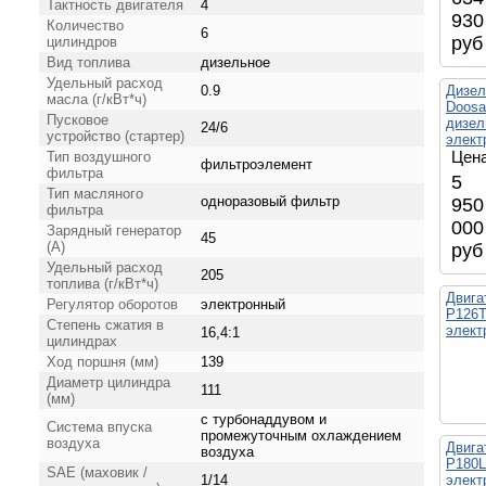
Тактность двигателя
4
930
Количество
6
руб
цилиндров
Вид топлива
дизельное
Удельный расход
0.9
Дизел
масла (г/кВт*ч)
Doosa
Пусковое
дизел
24/6
устройство (стартер)
элект
Цена
Тип воздушного
фильтроэлемент
фильтра
5
Тип масляного
одноразовый фильтр
950
фильтра
000
Зарядный генератор
45
(А)
руб
Удельный расход
205
топлива (г/кВт*ч)
Двига
Регулятор оборотов
электронный
P126T
Степень сжатия в
элект
16,4:1
цилиндрах
Ход поршня (мм)
139
Диаметр цилиндра
111
(мм)
с турбонаддувом и
Система впуска
промежуточным охлаждением
воздуха
Двига
воздуха
P180L
SAE (маховик /
1/14
элект