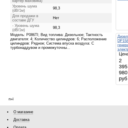
картер маховика)
Уровень шума
98,3
(dB/1м)
Для продажи в
Нет
составе ДГУ
- Уровень шума
98,3
(dB/1м)
Модель: P086TI; Вид топлива: Дизельное; Тактность
Дизел
двигателя: 4; Количество цилиндров: 6; Расположение
DP158
цилиндров: Рядное; Система впуска воздуха: С
генер
турбонаддувом и промежуточны...
элект
Цена
2
395
980
руб
п»ї
О магазине
Доставка
Оплата