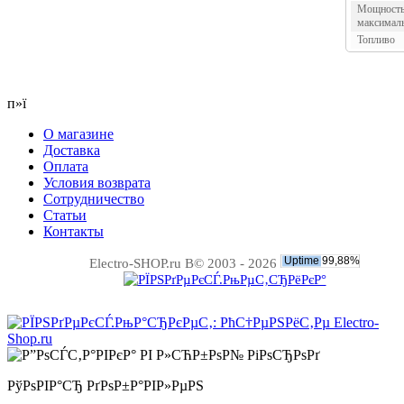
Мощност
максимал
Топливо
п»ї
О магазине
Доставка
Оплата
Условия возврата
Сотрудничество
Статьи
Контакты
Electro-SHOP.ru В© 2003 - 2026
РўРѕРІР°СЂ РґРѕР±Р°РІР»РµРЅ