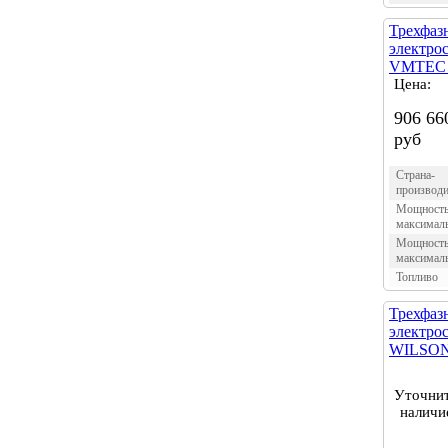
Трехфаз
электро
VMTEC 
Цена:
906 66
руб
Страна-
производи
Мощност
максимал
Мощност
максимал
Топливо
Трехфаз
электро
WILSON 
Уточни
наличи