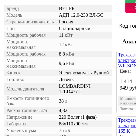
Бренд
ВЕПРЬ
Модель
АДП 12,0-230 ВЛ-БС
Страна-производитель
Россия
Код то
Тип
Стационарный
Мощность рабочая
11
кВт
Анал
Мощность
12
кВт
максимальная
Мощность рабочая
8,8
кВа
Трехфаз
электро
Мощность
9,6
кВа
WILSON 
максимальная
Цена:
Запуск
Электрозапуск / Ручной
Топливо
Дизель
1 414
LOMBARDINI
949 ру
Модель двигателя
12LD477-2
Емкость топливного
Мощност
38
л
бака
максимал
Топливо
Расход топлива. л/ч
4,32
Напряжение
220 Вольт (1 фаза)
Трехфаз
Габариты
88x110x90
мм
электро
Уровень шума
75
дБ
165 K