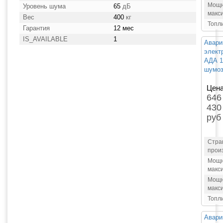
Мощн
Уровень шума
65
дБ
макс
Вес
400
кг
Топл
Гарантия
12 мес
IS_AVAILABLE
1
Авари
элект
АДА 1
шумоз
Цена
646
430
руб
Стра
прои
Мощн
макс
Мощн
макс
Топл
Авари