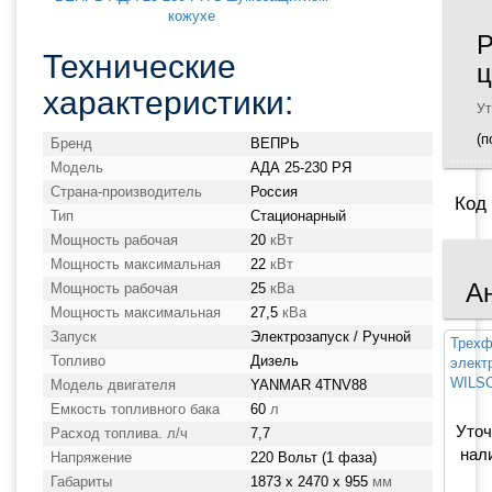
Р
Технические
ц
характеристики:
Ут
(п
Бренд
ВЕПРЬ
Модель
АДА 25-230 РЯ
Страна-производитель
Россия
Код
Тип
Стационарный
Мощность рабочая
20
кВт
Мощность максимальная
22
кВт
А
Мощность рабочая
25
кВа
Мощность максимальная
27,5
кВа
Запуск
Электрозапуск / Ручной
Трехф
Топливо
Дизель
элект
WILSO
Модель двигателя
YANMAR 4TNV88
Емкость топливного бака
60
л
Уточ
Расход топлива. л/ч
7,7
нал
Напряжение
220 Вольт (1 фаза)
Габариты
1873 x 2470 x 955
мм