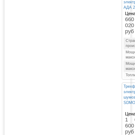
элект
АДА 2
Цена
660
020
руб
Стра
прои
Мощн
макс
Мощн
макс
Топл
Трехф
элект
шумоз
SDMO 
Цена
1 
600
руб