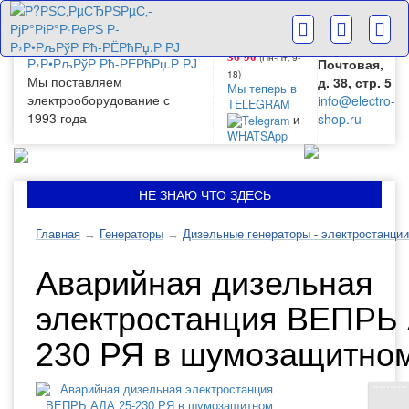
г. Москва
+7(499) 265-
28-63
ул.
+7(499) 265-
Большая
(Пн-Пт‚ 9-
36-90
Почтовая,
18)
Мы поставляем
д. 38, стр. 5
Мы теперь в
электрооборудование с
info@electro-
TELEGRAM
1993 года
shop.ru
и
WHATSApp
НЕ ЗНАЮ ЧТО ЗДЕСЬ
Главная
→
Генераторы
→
Дизельные генераторы - электростанции
Аварийная дизельная
электростанция ВЕПРЬ 
230 РЯ в шумозащитном